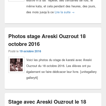
Maître m’a fait “répéter, des centaines de fois, le
même kata, et cela pendant des heures, des jours,
Pourquoi j’ai appris un se
des mois jusqu’à ce
Lire la suite
→
Photos stage Areski Ouzrout 18
octobre 2016
Posté le
19 octobre 2016
Voici les photos du stage de karaté avec Areski
Ouzrout du 18 octobre 2016. Les élèves ont pu
également se faire dédicacer leur livre. [unitegallery
gallery6]
Stage avec Areski Ouzrout le 18