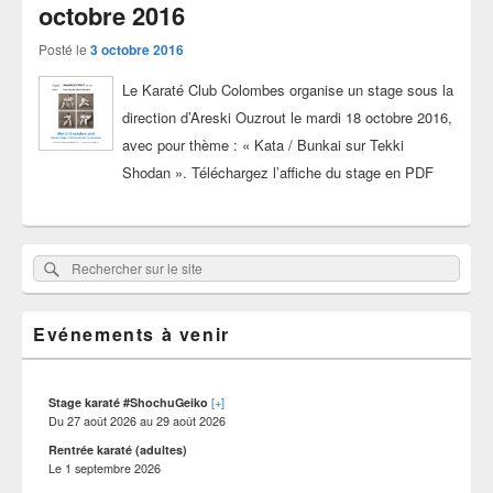
octobre 2016
Posté le
3 octobre 2016
Le Karaté Club Colombes organise un stage sous la
direction d’Areski Ouzrout le mardi 18 octobre 2016,
avec pour thème : « Kata / Bunkai sur Tekki
Shodan ». Téléchargez l’affiche du stage en PDF
Zone
Rechercher
Rechercher :
principale
sur
de
widget
le
pour
Evénements à venir
site
la
barre
latérale
[+]
Stage karaté #ShochuGeiko
Du
27 août 2026
au
29 août 2026
Rentrée karaté (adultes)
Le
1 septembre 2026