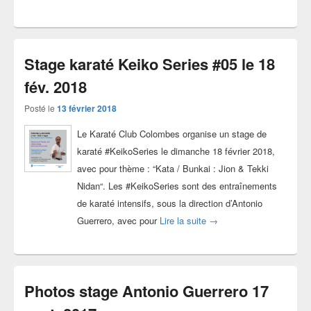
Stage karaté Keiko Series #05 le 18
fév. 2018
Posté le
13 février 2018
Le Karaté Club Colombes organise un stage de
karaté #KeikoSeries le dimanche 18 février 2018,
avec pour thème : “Kata / Bunkai : Jion & Tekki
Nidan“. Les #KeikoSeries sont des entraînements
de karaté intensifs, sous la direction d’Antonio
Stage karaté Keiko Series
Guerrero, avec pour
Lire la suite
→
Photos stage Antonio Guerrero 17