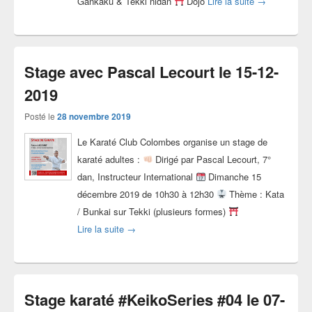
Stage karaté 
Gankaku & Tekki nidan
Dojo
Lire la suite
→
Stage avec Pascal Lecourt le 15-12-
2019
Posté le
28 novembre 2019
Le Karaté Club Colombes organise un stage de
karaté adultes :
Dirigé par Pascal Lecourt, 7°
dan, Instructeur International
Dimanche 15
décembre 2019 de 10h30 à 12h30
Thème : Kata
/ Bunkai sur Tekki (plusieurs formes)
Stage avec Pascal Lecourt le 15-12-2019
Lire la suite
→
Stage karaté #KeikoSeries #04 le 07-