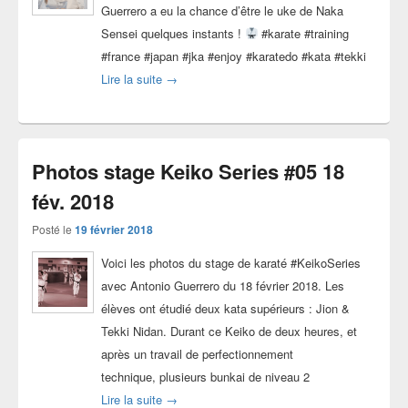
Guerrero a eu la chance d’être le uke de Naka
Sensei quelques instants !
#karate #training
#france #japan #jka #enjoy #karatedo #kata #tekki
Stage avec Naka Sensei 7°dan JKA – Tekki 
Lire la suite
→
Photos stage Keiko Series #05 18
fév. 2018
Posté le
19 février 2018
Voici les photos du stage de karaté #KeikoSeries
avec Antonio Guerrero du 18 février 2018. Les
élèves ont étudié deux kata supérieurs : Jion &
Tekki Nidan. Durant ce Keiko de deux heures, et
après un travail de perfectionnement
technique, plusieurs bunkai de niveau 2
Photos stage Keiko Series #05 18 fév. 2018
Lire la suite
→