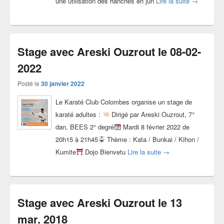
Photos sta
une utilisation des hanches en jun
Lire la suite
→
Stage avec Areski Ouzrout le 08-02-
2022
Posté le
30 janvier 2022
Le Karaté Club Colombes organise un stage de
karaté adultes :
Dirigé par Areski Ouzrout, 7°
dan, BEES 2° degré
Mardi 8 février 2022 de
20h15 à 21h45
Thème : Kata / Bunkai / Kihon /
Stage avec Areski Ou
Kumite
Dojo Bienvetu
Lire la suite
→
Stage avec Areski Ouzrout le 13
mar. 2018