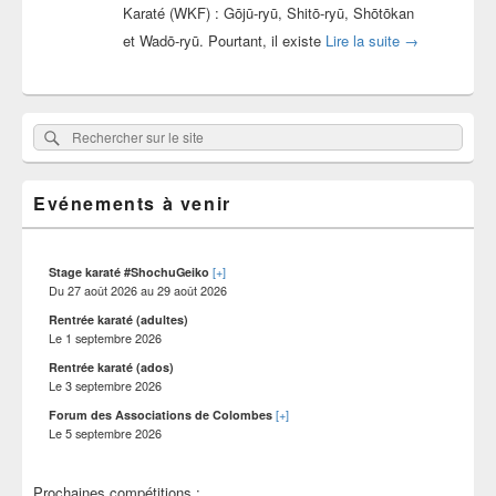
Karaté (WKF) : Gōjū-ryū, Shitō-ryū, Shōtōkan
Quel est vraim
et Wadō-ryū. Pourtant, il existe
Lire la suite
→
Zone
Rechercher
Rechercher :
principale
sur
de
widget
le
pour
Evénements à venir
site
la
barre
latérale
[+]
Stage karaté #ShochuGeiko
Du
27 août 2026
au
29 août 2026
Rentrée karaté (adultes)
Le
1 septembre 2026
Rentrée karaté (ados)
Le
3 septembre 2026
[+]
Forum des Associations de Colombes
Le
5 septembre 2026
Prochaines compétitions :