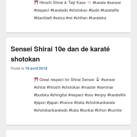
Hiroshi Shirai & Taiji Kase
#karate #sensei
#respect #karatedo #shotokan #budo #karatelife
#blackbelt #seiza #rei #shihan #karateka
Sensei Shirai 10e dan de karaté
shotokan
Posté le
19 avril 2018
Great respect for Shirai Sensei
#sensei
#shirai #hiroshi #shotokan #master #seminar
#budoka #shingitai #respect #oss #enjoy #karatelife
#japon #japan #france #italia #shotokankarate
#shotokankaratedo #kata #bunkai #kihon #kumite