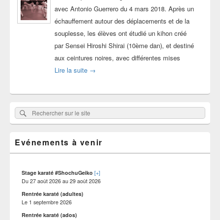
avec Antonio Guerrero du 4 mars 2018. Après un
échauffement autour des déplacements et de la
souplesse, les élèves ont étudié un kihon créé
par Sensei Hiroshi Shirai (10ème dan), et destiné
aux ceintures noires, avec différentes mises
Photos stage Keiko Series #06 4 mar. 2018
Lire la suite
→
Zone
Rechercher
Rechercher :
principale
sur
de
widget
le
pour
Evénements à venir
site
la
barre
latérale
[+]
Stage karaté #ShochuGeiko
Du
27 août 2026
au
29 août 2026
Rentrée karaté (adultes)
Le
1 septembre 2026
Rentrée karaté (ados)