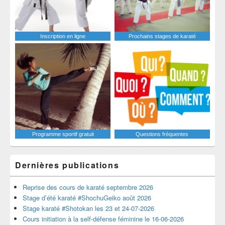
Inscription en ligne
Prochains stages de karaté
Programme sportif gratuit
Questions fréquentes
Dernières publications
Reprise des cours de karaté septembre 2026
Stage d’été karaté #ShochuGeiko août 2026
Stage karaté #Shotokan les 23 et 24-07-2026
Cours initiation à la self-défense féminine le 16-06-2026