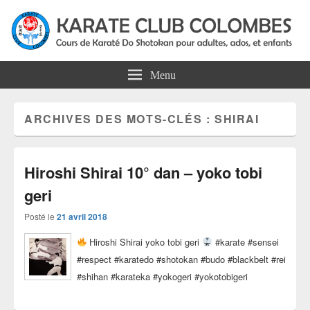
Karate Club Colombes
Cours de karaté do shotokan pour adultes, ados et enfants à Colombes
Menu
ARCHIVES DES MOTS-CLÉS :
SHIRAI
Hiroshi Shirai 10° dan – yoko tobi
geri
Posté le
21 avril 2018
Hiroshi Shirai yoko tobi geri
#karate #sensei
#respect #karatedo #shotokan #budo #blackbelt #rei
#shihan #karateka #yokogeri #yokotobigeri