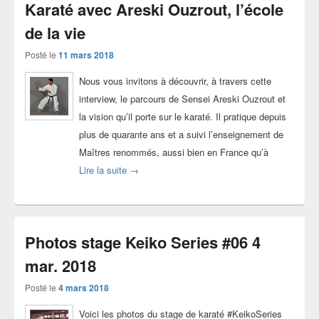
Karaté avec Areski Ouzrout, l’école
de la vie
Posté le
11 mars 2018
Nous vous invitons à découvrir, à travers cette
interview, le parcours de Sensei Areski Ouzrout et
la vision qu’il porte sur le karaté. Il pratique depuis
plus de quarante ans et a suivi l’enseignement de
Maîtres renommés, aussi bien en France qu’à
Karaté avec Areski Ouzrout, l’école de la vie
Lire la suite
→
Photos stage Keiko Series #06 4
mar. 2018
Posté le
4 mars 2018
Voici les photos du stage de karaté #KeikoSeries