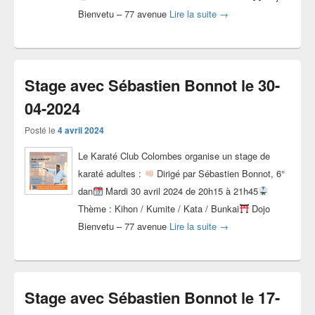
Stage avec Sébastien B
Bienvetu – 77 avenue
Lire la suite
→
Stage avec Sébastien Bonnot le 30-
04-2024
Posté le
4 avril 2024
Le Karaté Club Colombes organise un stage de
karaté adultes :
Dirigé par Sébastien Bonnot, 6°
dan
Mardi 30 avril 2024 de 20h15 à 21h45
Thème : Kihon / Kumite / Kata / Bunkai
Dojo
Stage avec Sébastien B
Bienvetu – 77 avenue
Lire la suite
→
Stage avec Sébastien Bonnot le 17-