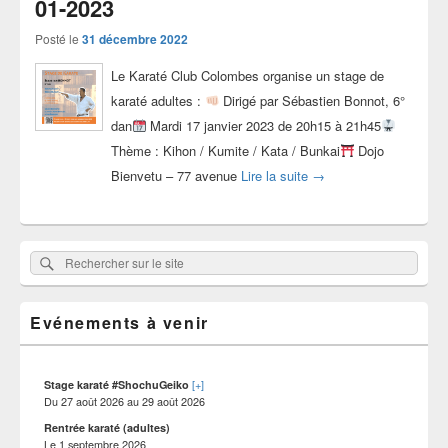
01-2023
Posté le
31 décembre 2022
Le Karaté Club Colombes organise un stage de
karaté adultes :
Dirigé par Sébastien Bonnot, 6°
dan
Mardi 17 janvier 2023 de 20h15 à 21h45
Thème : Kihon / Kumite / Kata / Bunkai
Dojo
Stage avec Sébastien B
Bienvetu – 77 avenue
Lire la suite
→
Zone
Rechercher
Rechercher :
principale
sur
de
widget
le
pour
Evénements à venir
site
la
barre
latérale
[+]
Stage karaté #ShochuGeiko
Du
27 août 2026
au
29 août 2026
Rentrée karaté (adultes)
Le
1 septembre 2026