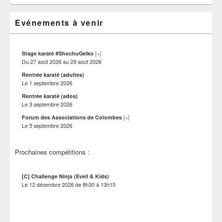
sur
de
widget
le
pour
Evénements à venir
site
la
barre
latérale
[+]
Stage karaté #ShochuGeiko
Du
27 août 2026
au
29 août 2026
Rentrée karaté (adultes)
Le
1 septembre 2026
Rentrée karaté (ados)
Le
3 septembre 2026
[+]
Forum des Associations de Colombes
Le
5 septembre 2026
Prochaines compétitions :
[C] Challenge Ninja (Eveil & Kids)
Le
12 décembre 2026
de
8h30
à
13h15