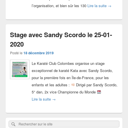
Photos stag
l’organisation, et bien sûr les 130
Lire la suite
→
Stage avec Sandy Scordo le 25-01-
2020
Posté le
18 décembre 2019
Le Karaté Club Colombes organise un stage
exceptionnel de karaté Kata avec Sandy Scordo,
pour la première fois en Île-de-France, pour les
enfants et les adultes :
Dirigé par Sandy Scordo,
5° dan, 2x vice Championne du Monde
Stage avec Sandy Scordo le 25-01-2020
Lire la suite
→
Zone
Rechercher
Rechercher :
principale