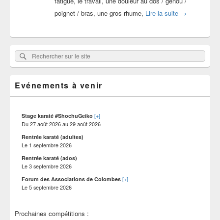
fatigue, le travail, une douleur au dos / genou /
10 raisons de
poignet / bras, une gros rhume,
Lire la suite
→
Zone
Rechercher
Rechercher :
principale
sur
de
widget
le
pour
Evénements à venir
site
la
barre
latérale
[+]
Stage karaté #ShochuGeiko
Du
27 août 2026
au
29 août 2026
Rentrée karaté (adultes)
Le
1 septembre 2026
Rentrée karaté (ados)
Le
3 septembre 2026
[+]
Forum des Associations de Colombes
Le
5 septembre 2026
Prochaines compétitions :