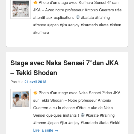
Photo d’un stage avec Kurihara Sensei 6° dan
JKA – Avec notre professeur Antonio Guerrero très
attentif aux explications
#karate #training
#france #japan #jka #enjoy #karatedo #kata #kihon
#kurihara
Stage avec Naka Sensei 7°dan JKA
– Tekki Shodan
Posté le
21 avril 2018
Photo d’un stage avec Naka Sensei 7°dan JKA
sur Tekki Shodan – Notre professeur Antonio
Guerrero a eu la chance d’être le uke de Naka
Sensei quelques instants !
#karate #training
#france #japan #jka #enjoy #karatedo #kata #tekki
Stage avec Naka Sensei 7°dan JKA – Tekki 
Lire la suite
→