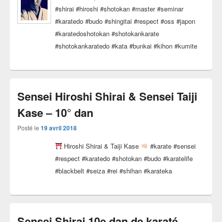
#shirai #hiroshi #shotokan #master #seminar
#karatedo #budo #shingitai #respect #oss #japon
#karatedoshotokan #shotokankarate
#shotokankaratedo #kata #bunkai #kihon #kumite
Sensei Hiroshi Shirai & Sensei Taiji
Kase – 10° dan
Posté le
19 avril 2018
Hiroshi Shirai & Taiji Kase
#karate #sensei
#respect #karatedo #shotokan #budo #karatelife
#blackbelt #seiza #rei #shihan #karateka
Sensei Shirai 10e dan de karaté