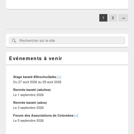
Navigation
1
2
→
dans
les
articles
Zone
Rechercher
Rechercher :
principale
sur
de
widget
le
pour
Evénements à venir
site
la
barre
latérale
[+]
Stage karaté #ShochuGeiko
Du
27 août 2026
au
29 août 2026
Rentrée karaté (adultes)
Le
1 septembre 2026
Rentrée karaté (ados)
Le
3 septembre 2026
[+]
Forum des Associations de Colombes
Le
5 septembre 2026