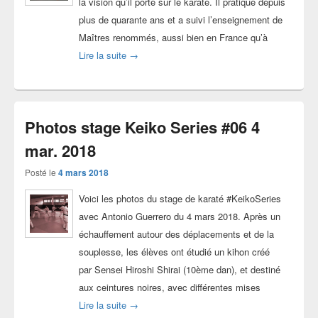
la vision qu’il porte sur le karaté. Il pratique depuis
plus de quarante ans et a suivi l’enseignement de
Maîtres renommés, aussi bien en France qu’à
Karaté avec Areski Ouzrout, l’école de la vie
Lire la suite
→
Photos stage Keiko Series #06 4
mar. 2018
Posté le
4 mars 2018
Voici les photos du stage de karaté #KeikoSeries
avec Antonio Guerrero du 4 mars 2018. Après un
échauffement autour des déplacements et de la
souplesse, les élèves ont étudié un kihon créé
par Sensei Hiroshi Shirai (10ème dan), et destiné
aux ceintures noires, avec différentes mises
Photos stage Keiko Series #06 4 mar. 2018
Lire la suite
→