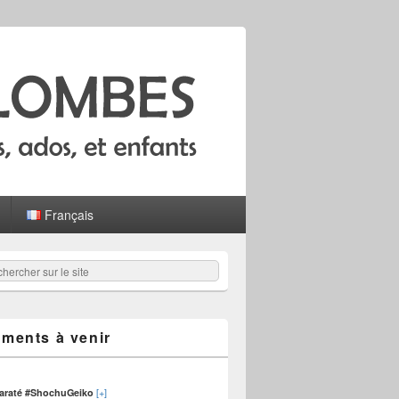
Français
hercher
er :
ments à venir
[+]
karaté #ShochuGeiko