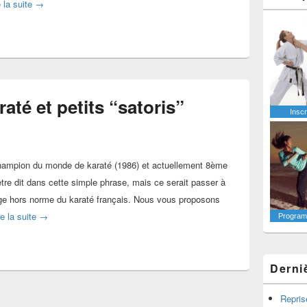
[Lecture Budo] Karaté-do : ma voie, ma vie
e la suite
→
até et petits “satoris”
Inscr
hampion du monde de karaté (1986) et actuellement 8ème
être dit dans cette simple phrase, mais ce serait passer à
ge hors norme du karaté français. Nous vous proposons
[Lecture Budo] Karaté et petits “satoris”
re la suite
→
Programm
Derni
Repris