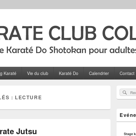
Colombes
ltes, ados et enfants à Colombes
og Karaté
Vie du club
Karaté Do
Calendrier
Contact
Zone
Rec
Recherch
principale
LÉS :
LECTURE
sur
de
widget
le
pour
site
Evéne
la
barre
latérale
rate Jutsu
Stage 