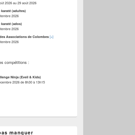
oût 2026
au
29 août 2026
 karaté (adultes)
ptembre 2026
 karaté (ados)
ptembre 2026
[+]
des Associations de Colombes
ptembre 2026
es compétitions :
llenge Ninja (Eveil & Kids)
écembre 2026
de
8h30
à
13h15
pas manquer