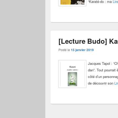
“Karaté-do : ma
Lir
[Lecture Budo] Kar
Posté le
15 janvier 2019
Jacques Tapol : “C
dan”. Tout pourrait 
côté d’un personna
de découvrir son
Li