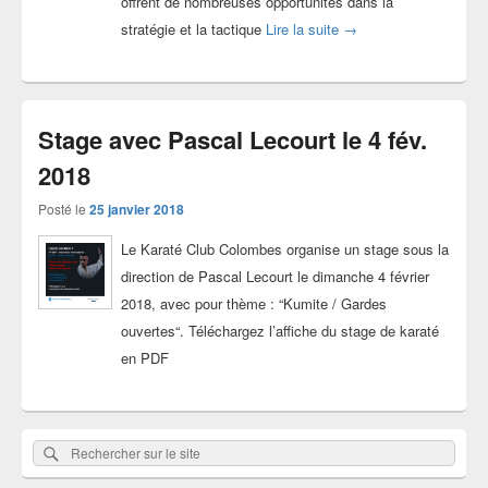
offrent de nombreuses opportunités dans la
Photos stage Pascal Le
stratégie et la tactique
Lire la suite
→
Stage avec Pascal Lecourt le 4 fév.
2018
Posté le
25 janvier 2018
Le Karaté Club Colombes organise un stage sous la
direction de Pascal Lecourt le dimanche 4 février
2018, avec pour thème : “Kumite / Gardes
ouvertes“. Téléchargez l’affiche du stage de karaté
en PDF
Zone
Rechercher
Rechercher :
principale
sur
de