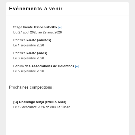
widget
le
pour
Evénements à venir
site
la
barre
latérale
[+]
Stage karaté #ShochuGeiko
Du
27 août 2026
au
29 août 2026
Rentrée karaté (adultes)
Le
1 septembre 2026
Rentrée karaté (ados)
Le
3 septembre 2026
[+]
Forum des Associations de Colombes
Le
5 septembre 2026
Prochaines compétitions :
[C] Challenge Ninja (Eveil & Kids)
Le
12 décembre 2026
de
8h30
à
13h15