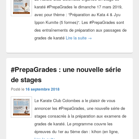
karaté #PrepaGrades le dimanche 17 mars 2019,
avec pour thème : “Préparation au Kata 4 & Jyu
Ippon Kumite (5 formes)“. Les #PrepaGrades sont
des entraînements de préparation aux passages de
Stage karaté #PrepaGrades 
grades de karaté
Lire la suite
→
#PrepaGrades : une nouvelle série
de stages
Posté le
16 septembre 2018
Le Karate Club Colombes a le plaisir de vous
annoncer les #PrepaGrades, une nouvelle série de
stages consacrés à la préparation aux examens de
grades de karaté. Le programme couvre les
épreuves du 1er au 5ème dan : kihon (en ligne,
#PrepaGrades : une nouvelle série de stages