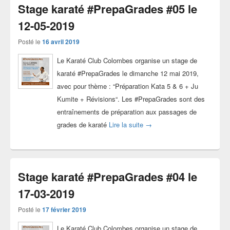
Stage karaté #PrepaGrades #05 le
12-05-2019
Posté le
16 avril 2019
Le Karaté Club Colombes organise un stage de
karaté #PrepaGrades le dimanche 12 mai 2019,
avec pour thème : “Préparation Kata 5 & 6 + Ju
Kumite + Révisions“. Les #PrepaGrades sont des
entraînements de préparation aux passages de
Stage karaté #PrepaGrades 
grades de karaté
Lire la suite
→
Stage karaté #PrepaGrades #04 le
17-03-2019
Posté le
17 février 2019
Le Karaté Club Colombes organise un stage de