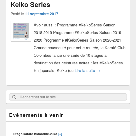
Keiko Series
Posté le
11 septembre 2017
Avoir aussi : Programme #KeikoSeries Saison
2018-2019 Programme #KeikoSeries Saison 2019-
2020 Programme #KeikoSeries Saison 2020-2021
Grande nouveauté pour cette rentrée, le Karaté Club
Colombes lance une série de 10 stages à
destination des ceintures noires : les #KeikoSeries.
Le Karate Club Colomb
En japonais, Keiko (ou
Lire la suite
→
Zone
Rechercher
Rechercher :
principale
sur
de
widget
le
pour
Evénements à venir
site
la
barre
latérale
[+]
Stage karaté #ShochuGeiko