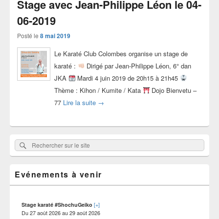
Stage avec Jean-Philippe Léon le 04-
06-2019
Posté le
8 mai 2019
Le Karaté Club Colombes organise un stage de
karaté :
Dirigé par Jean-Philippe Léon, 6° dan
JKA
Mardi 4 juin 2019 de 20h15 à 21h45
Thème : Kihon / Kumite / Kata
Dojo Bienvetu –
Stage avec Jean-Philippe Léon le 04-06-2
77
Lire la suite
→
Zone
Rechercher
Rechercher :
principale
sur
de
widget
le
pour
Evénements à venir
site
la
barre
latérale
[+]
Stage karaté #ShochuGeiko
Du
27 août 2026
au
29 août 2026