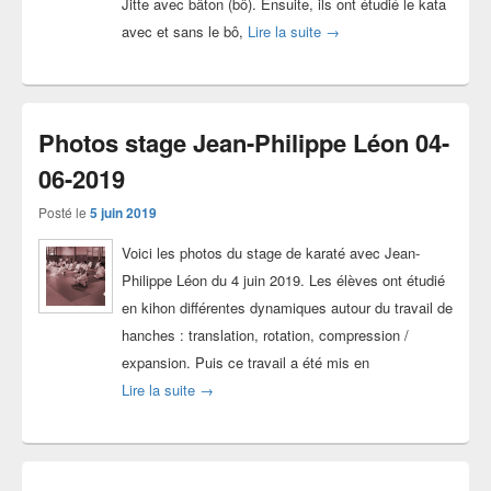
Jitte avec bâton (bô). Ensuite, ils ont étudié le kata
Photos stage #KeikoSerie
avec et sans le bô,
Lire la suite
→
Photos stage Jean-Philippe Léon 04-
06-2019
Posté le
5 juin 2019
Voici les photos du stage de karaté avec Jean-
Philippe Léon du 4 juin 2019. Les élèves ont étudié
en kihon différentes dynamiques autour du travail de
hanches : translation, rotation, compression /
expansion. Puis ce travail a été mis en
Photos stage Jean-Philippe Léon 04-06-2019
Lire la suite
→