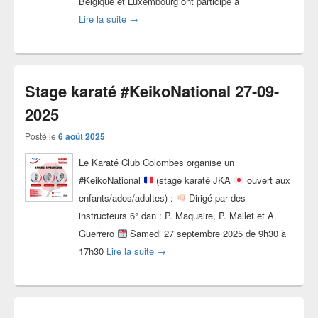
Belgique et Luxembourg ont participé à
Photos stage #KeikoNational JKA 27-09-2025
Lire la suite
→
Stage karaté #KeikoNational 27-09-
2025
Posté le
6 août 2025
Le Karaté Club Colombes organise un
#KeikoNational
(stage karaté JKA
ouvert aux
enfants/ados/adultes) :
Dirigé par des
instructeurs 6° dan : P. Maquaire, P. Mallet et A.
Guerrero
Samedi 27 septembre 2025 de 9h30 à
Stage karaté #KeikoNational 27-09-202
17h30
Lire la suite
→