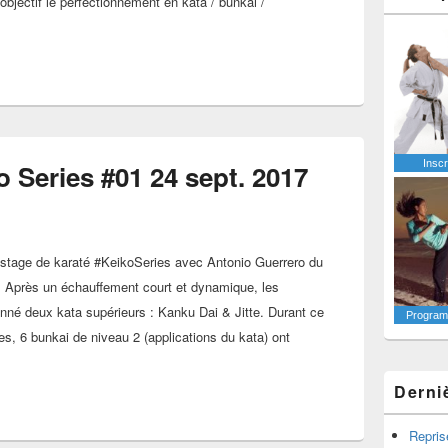
objectif le perfectionnement en kata / bunkai /
araté #KeikoSeries #02 le 09-12-2018
Inscr
 Series #01 24 sept. 2017
 stage de karaté #KeikoSeries avec Antonio Guerrero du
 Après un échauffement court et dynamique, les
onné deux kata supérieurs : Kanku Dai & Jitte. Durant ce
Programm
s, 6 bunkai de niveau 2 (applications du kata) ont
stage Keiko Series #01 24 sept. 2017
Derni
Repris