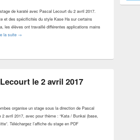
 stage de karaté avec Pascal Lecourt du 2 avril 2017.
te et des spécificités du style Kase Ha sur certains
, les élèves ont travaillé différentes applications mains
Photos stage Pascal Lecourt 2 avril 2017
re la suite
→
Lecourt le 2 avril 2017
ombes organise un stage sous la direction de Pascal
 2 avril 2017, avec pour thème : “Kata / Bunkai (base,
itte”. Téléchargez l’affiche du stage en PDF