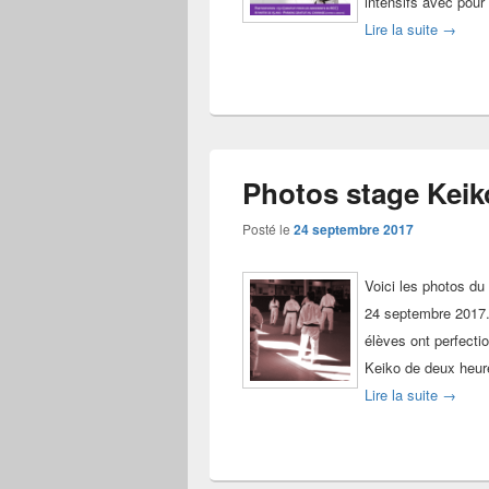
intensifs avec pour 
Stage k
Lire la suite
→
Photos stage Keiko
Posté le
24 septembre 2017
Voici les photos du
24 septembre 2017.
élèves ont perfecti
Keiko de deux heure
Photos 
Lire la suite
→