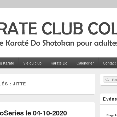
Colombes
ltes, ados et enfants à Colombes
og Karaté
Vie du club
Karaté Do
Calendrier
Contact
Zone
Rec
Recherch
principale
LÉS :
JITTE
sur
de
widget
le
pour
site
Evéne
la
barre
latérale
oSeries le 04-10-2020
Stage 