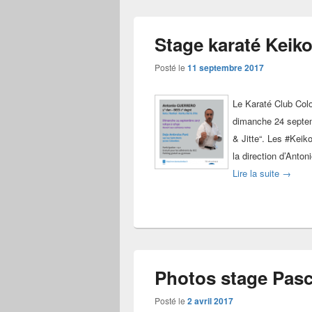
Stage karaté Keiko
Posté le
11 septembre 2017
Le Karaté Club Col
dimanche 24 septem
& Jitte“. Les #Keik
la direction d’Anton
Stage k
Lire la suite
→
Photos stage Pasca
Posté le
2 avril 2017