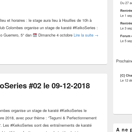
Du
27 a
Rentrée
Le
1 se
u et horaires : le stage aura lieu à Houilles de 10h à
Rentrée
ub Colombes organise un stage de karaté #KeikoSeries :
Le
3 se
Stage karaté #KeikoSe
io Guerrero, 5° dan
Dimanche 4 octobre
Lire la suite
→
Forum 
Le
5 se
Prochain
[C] Cha
Le
12 d
oSeries #02 le 09-12-2018
ombes organise un stage de karaté #KeikoSeries le
e 2018, avec pour thème : “Tegumi & Perfectionnement
ho“. Les #KeikoSeries sont des entraînements de karaté
A ne 