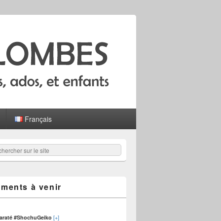
Français
hercher
er :
ments à venir
[+]
karaté #ShochuGeiko