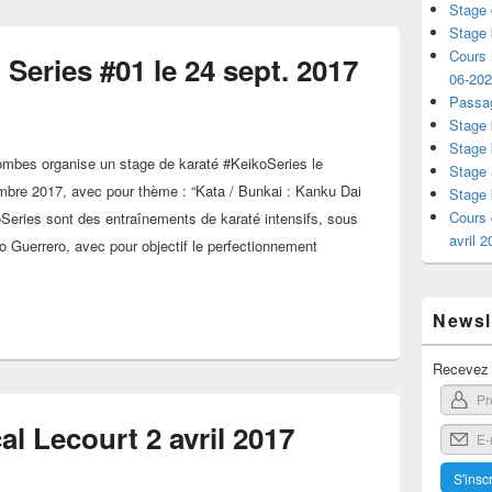
Stage 
Stage 
Cours i
 Series #01 le 24 sept. 2017
06-20
Passag
Stage 
Stage 
ombes organise un stage de karaté #KeikoSeries le
Stage 
bre 2017, avec pour thème : “Kata / Bunkai : Kanku Dai
Stage 
Cours 
oSeries sont des entraînements de karaté intensifs, sous
avril 
io Guerrero, avec pour objectif le perfectionnement
araté Keiko Series #01 le 24 sept. 2017
Newsle
Recevez l
l Lecourt 2 avril 2017