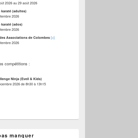
oût 2026
au
29 août 2026
 karaté (adultes)
ptembre 2026
 karaté (ados)
ptembre 2026
ries le 04-10-2020
[+]
des Associations de Colombes
ptembre 2026
es compétitions :
llenge Ninja (Eveil & Kids)
écembre 2026
de
8h30
à
13h15
pas manquer