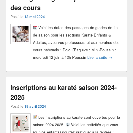
des cours
Posté le
18 mai 2024
Voici les dates des passages de grades de fin
de saison pour les sections Karaté Enfants &
Adultes, avec vos professeurs et aux horaires des
cours habituels : Dojo L’Esquive : Mini-Poussin :
Passages de gr
mercredi 12 juin à 13h Poussin
Lire la suite
→
Inscriptions au karaté saison 2024-
2025
Posté le
19 avril 2024
Les inscriptions au karaté sont ouvertes pour la
saison 2024-2025.
Voici les activités que vous
(ou vos enfants) pourrez pratiquer à la rentrée :