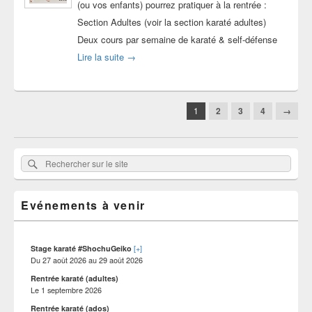
(ou vos enfants) pourrez pratiquer à la rentrée :
Section Adultes (voir la section karaté adultes)
Deux cours par semaine de karaté & self-défense
Inscriptions au karaté saison 2023-2024
Lire la suite
→
Navigation
1
2
3
4
→
dans
les
articles
Zone
Rechercher
Rechercher :
principale
sur
de
widget
le
pour
Evénements à venir
site
la
barre
latérale
[+]
Stage karaté #ShochuGeiko
Du
27 août 2026
au
29 août 2026
Rentrée karaté (adultes)
Le
1 septembre 2026
Rentrée karaté (ados)