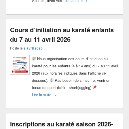
Passages de grades juin 20
Adultes, avec vos
Lire la suite
→
Cours d’initiation au karaté enfants
du 7 au 11 avril 2026
Posté le
2 avril 2026
Nous organisation des cours d’initiation au
karaté pour les enfants (4 à 14 ans) du 7 au 11 avril
2026 (aux horaires indiqués dans l’affiche ci-
dessous).
Pas besoin de s’inscrire, venir en
tenue de sport (tshirt, short/jogging)
Cours d’initiation au karaté enfants du 7 au 11
Lire la suite
→
Inscriptions au karaté saison 2026-