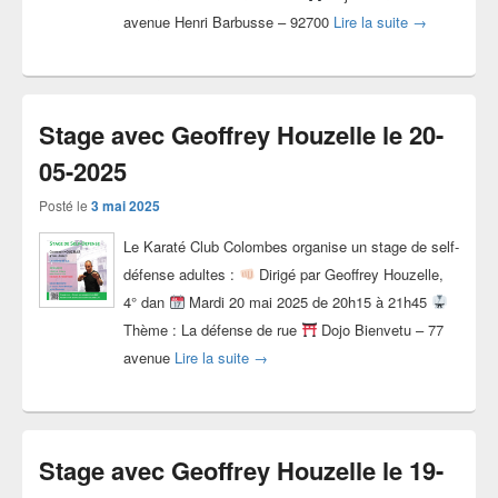
Stage avec G
avenue Henri Barbusse – 92700
Lire la suite
→
Stage avec Geoffrey Houzelle le 20-
05-2025
Posté le
3 mai 2025
Le Karaté Club Colombes organise un stage de self-
défense adultes :
Dirigé par Geoffrey Houzelle,
4° dan
Mardi 20 mai 2025 de 20h15 à 21h45
Thème : La défense de rue
Dojo Bienvetu – 77
Stage avec Geoffrey Houzelle le 20-0
avenue
Lire la suite
→
Stage avec Geoffrey Houzelle le 19-