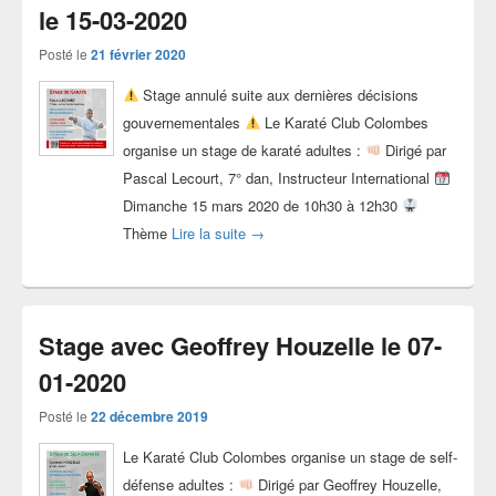
le 15-03-2020
Posté le
21 février 2020
Stage annulé suite aux dernières décisions
gouvernementales
Le Karaté Club Colombes
organise un stage de karaté adultes :
Dirigé par
Pascal Lecourt, 7° dan, Instructeur International
Dimanche 15 mars 2020 de 10h30 à 12h30
[Annulé] Stage avec Pascal Lecourt l
Thème
Lire la suite
→
Stage avec Geoffrey Houzelle le 07-
01-2020
Posté le
22 décembre 2019
Le Karaté Club Colombes organise un stage de self-
défense adultes :
Dirigé par Geoffrey Houzelle,