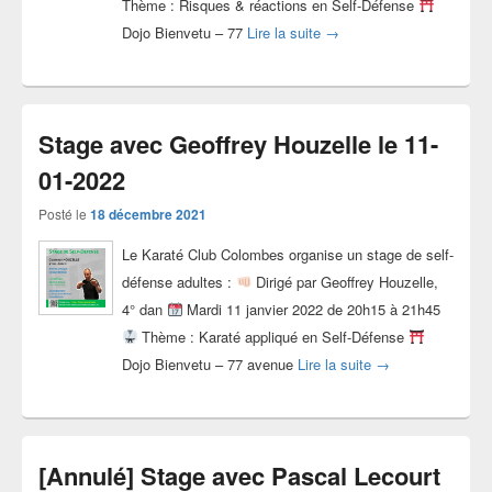
Thème : Risques & réactions en Self-Défense
Stage avec Geoffrey Houze
Dojo Bienvetu – 77
Lire la suite
→
Stage avec Geoffrey Houzelle le 11-
01-2022
Posté le
18 décembre 2021
Le Karaté Club Colombes organise un stage de self-
défense adultes :
Dirigé par Geoffrey Houzelle,
4° dan
Mardi 11 janvier 2022 de 20h15 à 21h45
Thème : Karaté appliqué en Self-Défense
Stage avec Geoffr
Dojo Bienvetu – 77 avenue
Lire la suite
→
[Annulé] Stage avec Pascal Lecourt