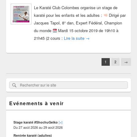
Le Karaté Club Colombes organise un stage de
karaté pour les enfants et les adultes :
Dirigé par
Jacques Tapol, 8° dan, Expert Fédéral, Champion
du monde
Mardi 15 octobre 2019 de 19h10 à
Stage avec Jacques Tapol le
21h45 (2 cours :
Lire la suite
→
Navigation
1
2
→
dans
les
articles
Zone
Rechercher
Rechercher :
principale
sur
de
widget
le
pour
Evénements à venir
site
la
barre
latérale
[+]
Stage karaté #ShochuGeiko
Du
27 août 2026
au
29 août 2026
Rentrée karaté (adultes)