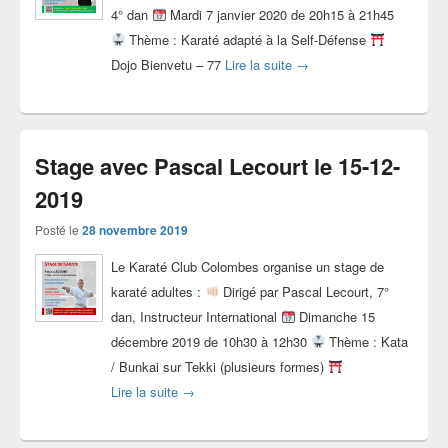
4° dan
Mardi 7 janvier 2020 de 20h15 à 21h45
Thème : Karaté adapté à la Self-Défense
Stage avec Geoffrey Houze
Dojo Bienvetu – 77
Lire la suite
→
Stage avec Pascal Lecourt le 15-12-
2019
Posté le
28 novembre 2019
Le Karaté Club Colombes organise un stage de
karaté adultes :
Dirigé par Pascal Lecourt, 7°
dan, Instructeur International
Dimanche 15
décembre 2019 de 10h30 à 12h30
Thème : Kata
/ Bunkai sur Tekki (plusieurs formes)
Stage avec Pascal Lecourt le 15-12-2019
Lire la suite
→