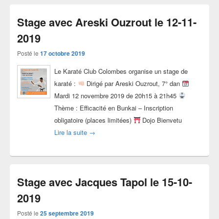
Stage avec Areski Ouzrout le 12-11-
2019
Posté le
17 octobre 2019
Le Karaté Club Colombes organise un stage de
karaté :
Dirigé par Areski Ouzrout, 7° dan
Mardi 12 novembre 2019 de 20h15 à 21h45
Thème : Efficacité en Bunkai – Inscription
obligatoire (places limitées)
Dojo Bienvetu
Stage avec Areski Ouzrout le 12-11-2019
Lire la suite
→
Stage avec Jacques Tapol le 15-10-
2019
Posté le
25 septembre 2019