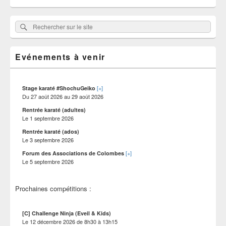
Zone
Rechercher
Rechercher :
principale
sur
de
widget
le
pour
Evénements à venir
site
la
barre
latérale
[+]
Stage karaté #ShochuGeiko
Du
27 août 2026
au
29 août 2026
Rentrée karaté (adultes)
Le
1 septembre 2026
Rentrée karaté (ados)
Le
3 septembre 2026
[+]
Forum des Associations de Colombes
Le
5 septembre 2026
Prochaines compétitions :
[C] Challenge Ninja (Eveil & Kids)
Le
12 décembre 2026
de
8h30
à
13h15