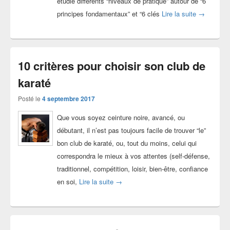
étudié différents “niveaux de pratique” autour de “6
Photos sta
principes fondamentaux” et “6 clés
Lire la suite
→
10 critères pour choisir son club de
karaté
Posté le
4 septembre 2017
Que vous soyez ceinture noire, avancé, ou
débutant, il n’est pas toujours facile de trouver “le”
bon club de karaté, ou, tout du moins, celui qui
correspondra le mieux à vos attentes (self-défense,
traditionnel, compétition, loisir, bien-être, confiance
10 critères pour choisir son club de ka
en soi,
Lire la suite
→