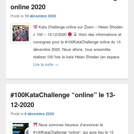
online 2020
Posté le
10 décembre 2020
Kata Challenge online sur Zoom – Heian Shodan
x 100 – 13/12/2020
Voici des informations et
consignes pour le #100KataChallenge online du 13
décembre 2020. Nous allons, tous ensemble,
réaliser 100 fois le kata Heian Shodan (en espace
Déroulement du 100 Kata Challenge online 20
Lire la suite
→
#100KataChallenge “online” le 13-
12-2020
Posté le
6 décembre 2020
Nous sommes heureux d’annoncer le
#100KataChallenge “online”, qui aura lieu le 13