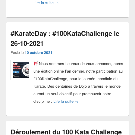
Photos Compétition Challenge Ninja 11-12-20
Lire la suite
→
#KarateDay : #100KataChallenge le
26-10-2021
Posté le
10 octobre 2021
Nous sommes heureux de vous annoncer, après
une édition online l’an dernier, notre participation au
#100KataChallenge, pour la journée mondiale du
Karate. Des centaines de Dojo à travers le monde
auront un seul objectif pour promouvoir notre
#KarateDay : #100KataChallenge l
discipline :
Lire la suite
→
Déroulement du 100 Kata Challenge