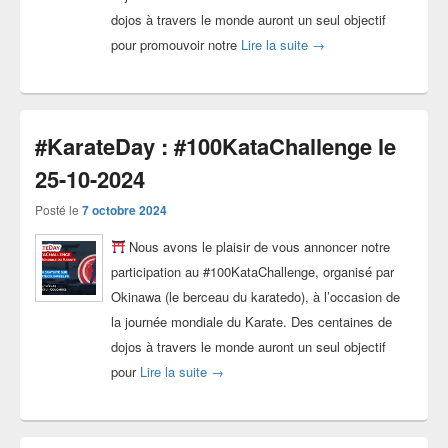
dojos à travers le monde auront un seul objectif
#KarateDay : #100KataC
pour promouvoir notre
Lire la suite
→
#KarateDay : #100KataChallenge le
25-10-2024
Posté le
7 octobre 2024
Nous avons le plaisir de vous annoncer notre
participation au #100KataChallenge, organisé par
Okinawa (le berceau du karatedo), à l’occasion de
la journée mondiale du Karate. Des centaines de
dojos à travers le monde auront un seul objectif
#KarateDay : #100KataChallenge le 25-1
pour
Lire la suite
→