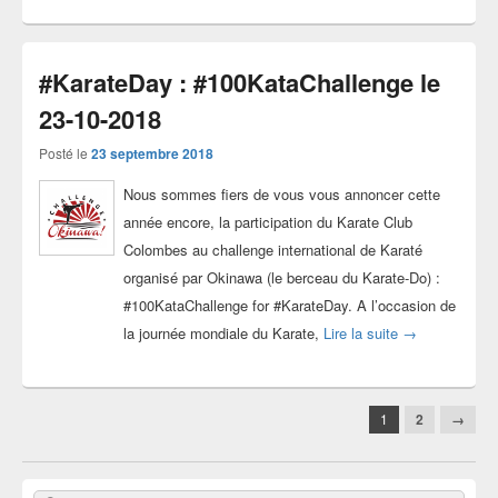
#KarateDay : #100KataChallenge le
23-10-2018
Posté le
23 septembre 2018
Nous sommes fiers de vous vous annoncer cette
année encore, la participation du Karate Club
Colombes au challenge international de Karaté
organisé par Okinawa (le berceau du Karate-Do) :
#100KataChallenge for #KarateDay. A l’occasion de
#KarateDay : #
la journée mondiale du Karate,
Lire la suite
→
Navigation
1
2
→
dans
les
articles
Zone