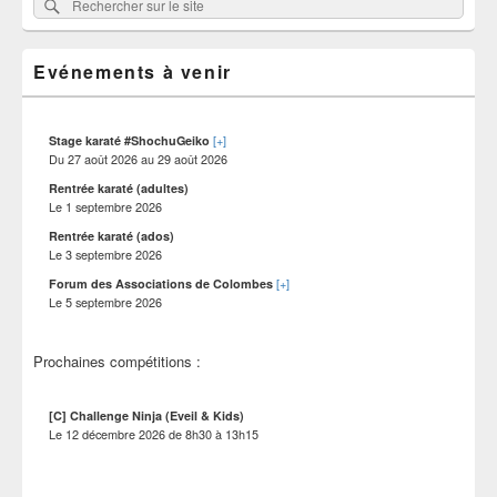
Rechercher
Rechercher :
principale
sur
de
widget
le
pour
Evénements à venir
site
la
barre
latérale
[+]
Stage karaté #ShochuGeiko
Du
27 août 2026
au
29 août 2026
Rentrée karaté (adultes)
Le
1 septembre 2026
Rentrée karaté (ados)
Le
3 septembre 2026
[+]
Forum des Associations de Colombes
Le
5 septembre 2026
Prochaines compétitions :
[C] Challenge Ninja (Eveil & Kids)
Le
12 décembre 2026
de
8h30
à
13h15