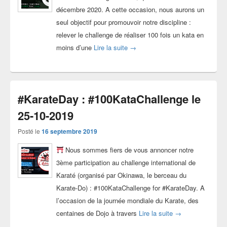
décembre 2020. A cette occasion, nous aurons un
seul objectif pour promouvoir notre discipline :
relever le challenge de réaliser 100 fois un kata en
#100KataChallenge “online” le 13
moins d’une
Lire la suite
→
#KarateDay : #100KataChallenge le
25-10-2019
Posté le
16 septembre 2019
Nous sommes fiers de vous annoncer notre
3ème participation au challenge international de
Karaté (organisé par Okinawa, le berceau du
Karate-Do) : #100KataChallenge for #KarateDay. A
l’occasion de la journée mondiale du Karate, des
#KarateDay : #10
centaines de Dojo à travers
Lire la suite
→