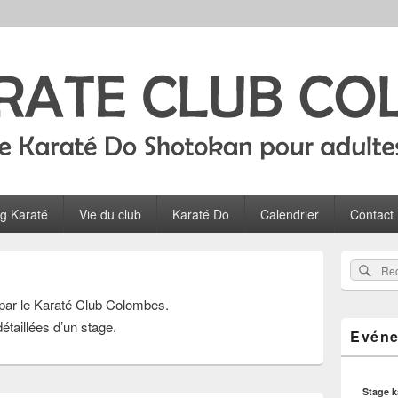
Colombes
ltes, ados et enfants à Colombes
og Karaté
Vie du club
Karaté Do
Calendrier
Contact
Zone
Rec
Recherch
principale
sur
de
s par le Karaté Club Colombes.
widget
le
pour
étaillées d’un stage.
site
Evéne
la
barre
latérale
Stage 