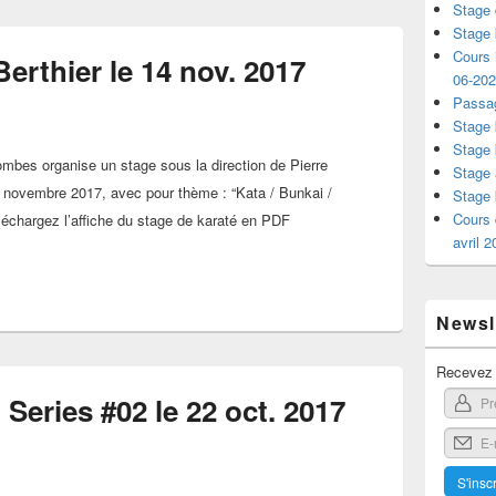
Stage 
Stage 
Cours i
Berthier le 14 nov. 2017
06-20
Passag
Stage 
Stage 
mbes organise un stage sous la direction de Pierre
Stage 
4 novembre 2017, avec pour thème : “Kata / Bunkai /
Stage 
Cours 
léchargez l’affiche du stage de karaté en PDF
avril 
Newsle
Recevez l
 Series #02 le 22 oct. 2017