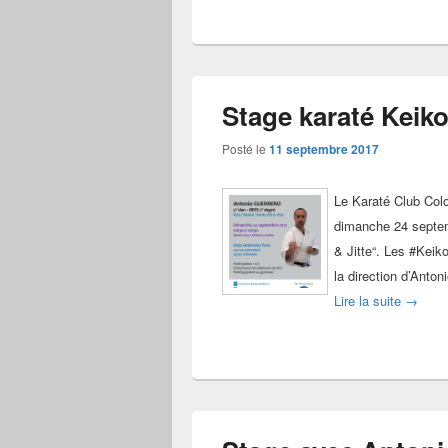
Stage karaté Keiko
Posté le
11 septembre 2017
Le Karaté Club Col
dimanche 24 septem
& Jitte“. Les #Keik
la direction d’Anton
Stage k
Lire la suite
→