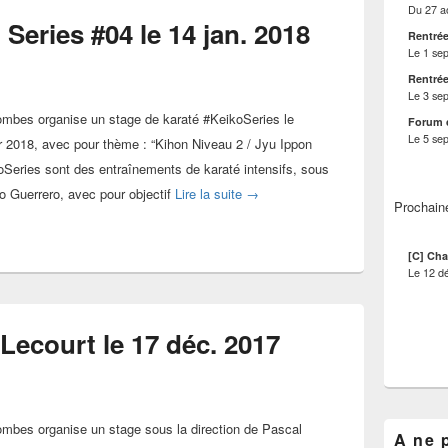
Du
27 a
 Series #04 le 14 jan. 2018
Rentrée
Le
1 se
Rentrée
Le
3 se
ombes organise un stage de karaté #KeikoSeries le
Forum 
Le
5 se
 2018, avec pour thème : “Kihon Niveau 2 / Jyu Ippon
Series sont des entraînements de karaté intensifs, sous
Stage karaté Keiko Series #04 le 1
io Guerrero, avec pour objectif
Lire la suite
→
Prochain
[C] Cha
Le
12 d
Lecourt le 17 déc. 2017
ombes organise un stage sous la direction de Pascal
A ne 