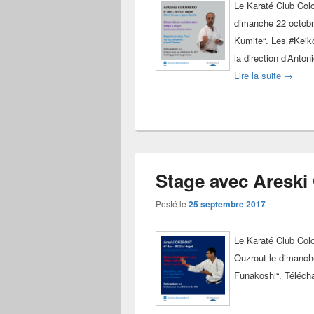
Le Karaté Club Col
dimanche 22 octobr
Kumite“. Les #Keiko
la direction d’Anton
Stage k
Lire la suite
→
Stage avec Areski 
Posté le
25 septembre 2017
Le Karaté Club Colo
Ouzrout le dimanche
Funakoshi“. Télécha