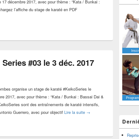
e 17 décembre 2017, avec pour thème : “Kata / Bunkai :
chargez l’affiche du stage de karaté en PDF
Inscr
 Series #03 le 3 déc. 2017
ombes organise un stage de karaté #KeikoSeries le
e 2017, avec pour thème : “Kata / Bunkai : Bassai Dai &
Programm
eikoSeries sont des entraînements de karaté intensifs,
Stage karaté Keiko Series #0
’Antonio Guerrero, avec pour objectif
Lire la suite
→
Derni
Repris