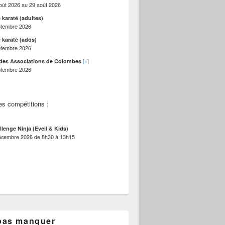
oût 2026
au
29 août 2026
 karaté (adultes)
ptembre 2026
 karaté (ados)
ptembre 2026
[+]
des Associations de Colombes
ptembre 2026
4 jan. 2018
es compétitions :
llenge Ninja (Eveil & Kids)
écembre 2026
de
8h30
à
13h15
pas manquer