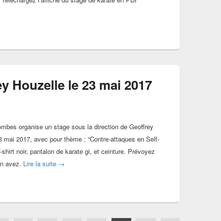
y Houzelle le 23 mai 2017
mbes organise un stage sous la direction de Geoffrey
3 mai 2017, avec pour thème : “Contre-attaques en Self-
shirt noir, pantalon de karate gi, et ceinture. Prévoyez
Stage avec Geoffrey Houzelle le 23 mai 2017
en avez.
Lire la suite
→