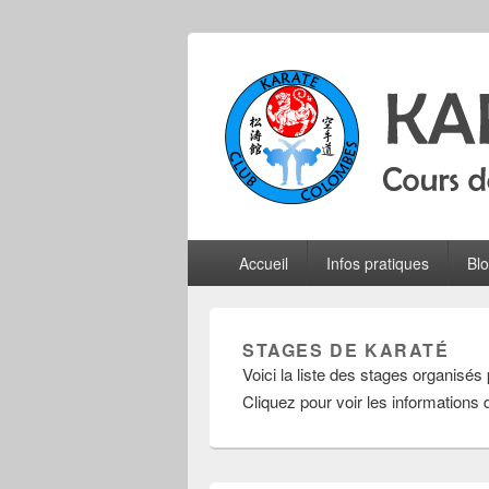
Karate Club 
Cours de karaté do shotokan pour adu
Menu
Accueil
Infos pratiques
Bl
principal
STAGES DE KARATÉ
Voici la liste des stages organisé
Cliquez pour voir les informations d