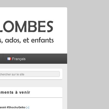
Français
hercher
er :
ments à venir
[+]
karaté #ShochuGeiko