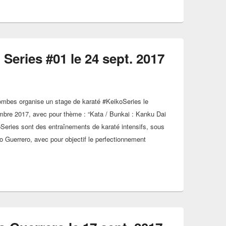
 Series #01 le 24 sept. 2017
ombes organise un stage de karaté #KeikoSeries le
bre 2017, avec pour thème : “Kata / Bunkai : Kanku Dai
oSeries sont des entraînements de karaté intensifs, sous
io Guerrero, avec pour objectif le perfectionnement
araté Keiko Series #01 le 24 sept. 2017