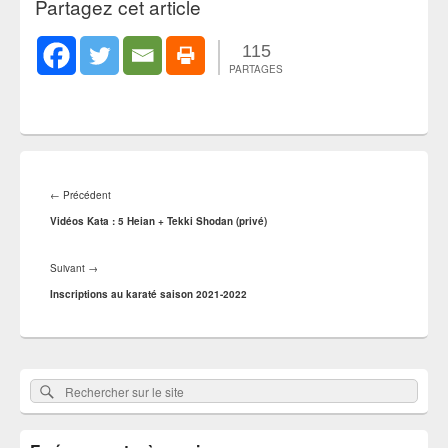
Partagez cet article
115
PARTAGES
Navigation
de
Article
←
Précédent
l’article
précédent :
Vidéos Kata : 5 Heian + Tekki Shodan (privé)
Article
Suivant
→
suivant :
Inscriptions au karaté saison 2021-2022
Zone
Rechercher
Rechercher :
principale
sur
de
widget
le