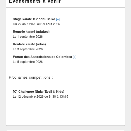
pour
Evénements à venir
site
la
barre
latérale
[+]
Stage karaté #ShochuGeiko
Du
27 août 2026
au
29 août 2026
Rentrée karaté (adultes)
Le
1 septembre 2026
Rentrée karaté (ados)
Le
3 septembre 2026
[+]
Forum des Associations de Colombes
Le
5 septembre 2026
Prochaines compétitions :
[C] Challenge Ninja (Eveil & Kids)
Le
12 décembre 2026
de
8h30
à
13h15