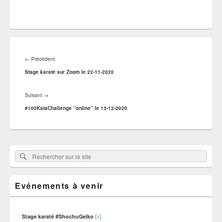
Navigation
de
Article
←
Précédent
l’article
précédent :
Stage karaté sur Zoom le 22-11-2020
Article
Suivant
→
suivant :
#100KataChallenge “online” le 13-12-2020
Zone
Rechercher
Rechercher :
principale
sur
de
widget
le
pour
Evénements à venir
site
la
barre
latérale
[+]
Stage karaté #ShochuGeiko