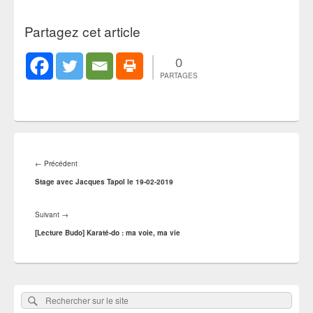
Partagez cet article
0
PARTAGES
Navigation
de
Article
←
Précédent
l’article
précédent :
Stage avec Jacques Tapol le 19-02-2019
Article
Suivant
→
suivant :
[Lecture Budo] Karaté-do : ma voie, ma vie
Zone
Rechercher
Rechercher :
principale