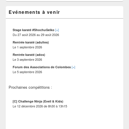
sur
de
widget
le
pour
Evénements à venir
site
la
barre
latérale
[+]
Stage karaté #ShochuGeiko
Du
27 août 2026
au
29 août 2026
Rentrée karaté (adultes)
Le
1 septembre 2026
Rentrée karaté (ados)
Le
3 septembre 2026
[+]
Forum des Associations de Colombes
Le
5 septembre 2026
Prochaines compétitions :
[C] Challenge Ninja (Eveil & Kids)
Le
12 décembre 2026
de
8h30
à
13h15