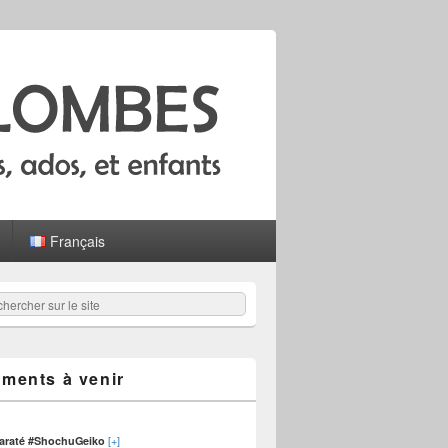
Français
hercher
er :
ments à venir
[+]
karaté #ShochuGeiko