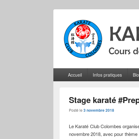
Karate Club 
Cours de karaté do shotokan pour adu
Menu
Accueil
Infos pratiques
Bl
principal
Stage karaté #Pre
Posté le
3 novembre 2018
Le Karaté Club Colombes organise
novembre 2018, avec pour thème :