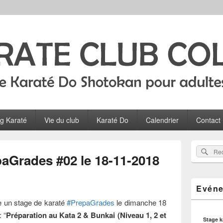
Colombes
ltes, ados et enfants à Colombes
og Karaté
Vie du club
Karaté Do
Calendrier
Contact
Zone
Rec
Recherch
principale
paGrades #02 le 18-11-2018
sur
de
widget
le
pour
site
Evéne
la
barre
 un stage de karaté
#PrepaGrades
le dimanche 18
latérale
 “
Préparation au Kata 2 & Bunkai (Niveau 1, 2 et
Stage 