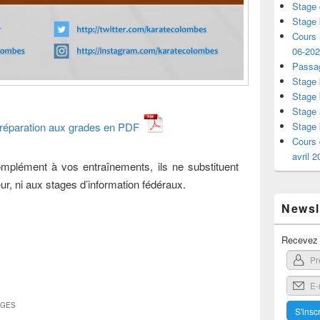
Stage 
Stage 
Cours i
06-20
Passag
Stage 
Stage 
Stage 
Stage 
 préparation aux grades en PDF
Cours 
avril 
mplément à vos entraînements, ils ne substituent
r, ni aux stages d’information fédéraux.
Newsle
Recevez l
AGES