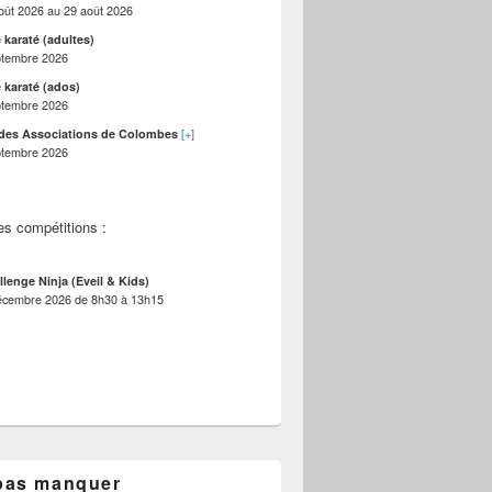
oût 2026
au
29 août 2026
 karaté (adultes)
ptembre 2026
 karaté (ados)
ptembre 2026
[+]
des Associations de Colombes
ptembre 2026
es compétitions :
llenge Ninja (Eveil & Kids)
écembre 2026
de
8h30
à
13h15
pas manquer