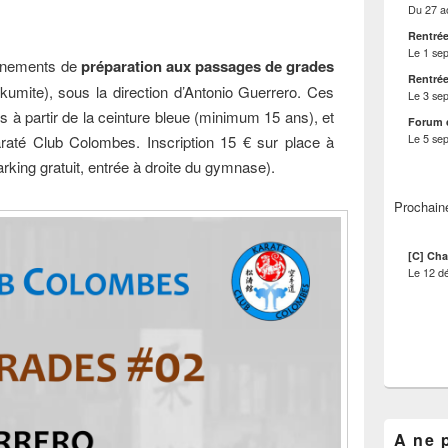
Du
27 a
Rentrée
Le
1 se
aînements de
préparation aux passages de grades
Rentrée
 kumite), sous la direction d’Antonio Guerrero. Ces
Le
3 se
s à partir de la ceinture bleue (minimum 15 ans), et
Forum 
Le
5 se
araté Club Colombes. Inscription 15 € sur place à
rking gratuit, entrée à droite du gymnase).
Prochain
[C] Cha
Le
12 d
A ne 