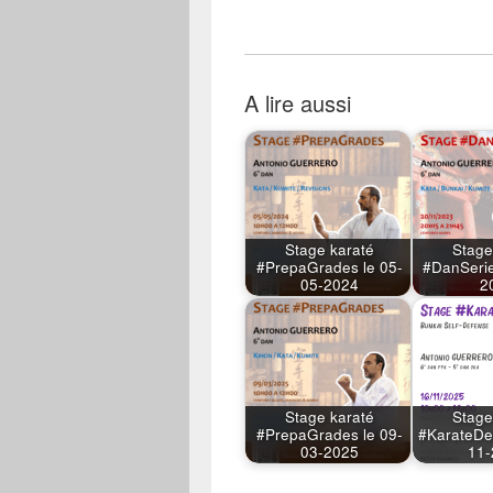
A lire aussi
Stage karaté
Stage
#PrepaGrades le 05-
#DanSerie
05-2024
2
Stage karaté
Stage
#PrepaGrades le 09-
#KarateDe
03-2025
11-