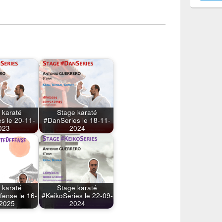
 karaté
Stage karaté
s le 20-11-
#DanSeries le 18-11-
023
2024
 karaté
Stage karaté
fense le 16-
#KeikoSeries le 22-09-
2025
2024