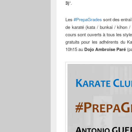
3)
“.
Les
#PrepaGrades
sont des entr
de karaté (kata / bunkai / kihon /
cours sont ouverts à tous les style
gratuits pour les adhérents du K
10h15 au
Dojo Ambroise Paré
(pa