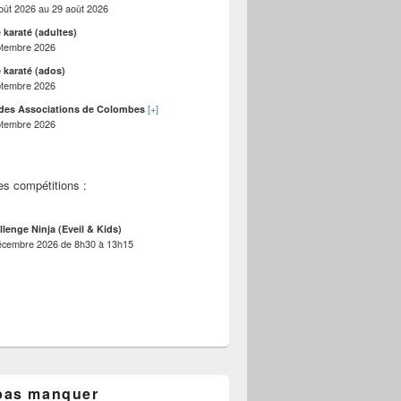
oût 2026
au
29 août 2026
 karaté (adultes)
ptembre 2026
 karaté (ados)
ptembre 2026
[+]
des Associations de Colombes
ptembre 2026
es compétitions :
llenge Ninja (Eveil & Kids)
écembre 2026
de
8h30
à
13h15
pas manquer