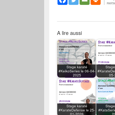
PART
A lire aussi
Stage karaté
Stage
#KeikoSeries le 06-04-
#KarateDe
2025
05-
Stage karaté
Stage
#KarateDefense le 25-
#KataSeri
01-2026
2