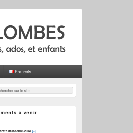
Français
hercher
er :
ments à venir
[+]
karaté #ShochuGeiko