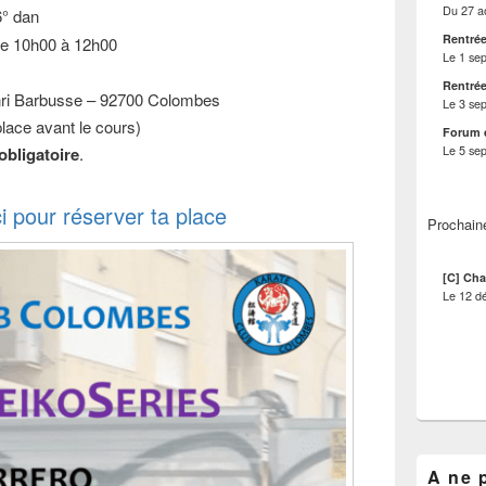
Du
27 a
6° dan
Rentrée
e 10h00 à 12h00
Le
1 se
Rentrée
nri Barbusse – 92700 Colombes
Le
3 se
place avant le cours)
Forum 
Le
5 se
obligatoire
.
ci pour réserver ta place
Prochain
[C] Cha
Le
12 d
A ne 