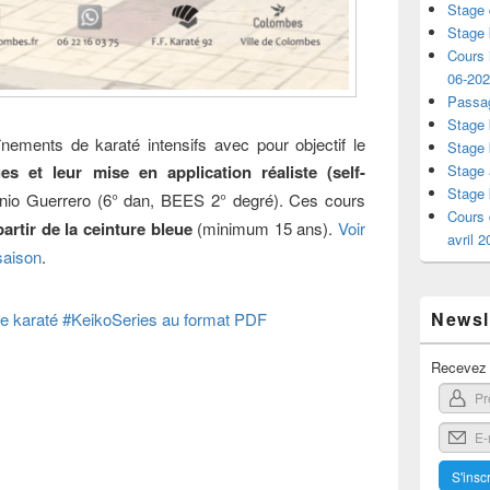
Stage 
Stage 
Cours i
06-20
Passag
Stage 
nements de karaté intensifs avec pour objectif le
Stage 
Stage 
s et leur mise en application réaliste (self-
Stage 
tonio Guerrero (6° dan, BEES 2° degré). Ces cours
Cours 
partir de la ceinture bleue
(minimum 15 ans).
Voir
avril 
saison
.
Newsle
 de karaté #KeikoSeries au format PDF
Recevez l