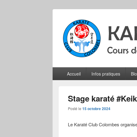
Karate Club 
Cours de karaté do shotokan pour adu
Menu
Accueil
Infos pratiques
Bl
principal
Stage karaté #Keik
Posté le
15 octobre 2024
Le Karaté Club Colombes organis