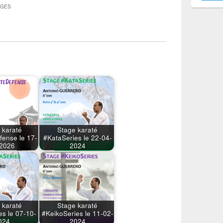
AGES
 karaté
Stage karaté
fense le 17-
#KataSeries le 22-04-
2026
2024
 karaté
Stage karaté
es le 07-10-
#KeikoSeries le 11-02-
024
2024