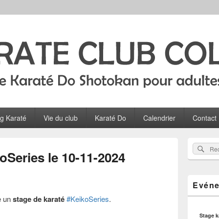
Colombes
ltes, ados et enfants à Colombes
og Karaté
Vie du club
Karaté Do
Calendrier
Contact
Zone
Rec
Recherch
principale
oSeries le 10-11-2024
sur
de
widget
le
pour
site
Evéne
la
barre
e un
stage de karaté
#KeikoSeries
.
latérale
Stage 