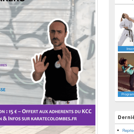
Inscr
Programm
Derni
Repris