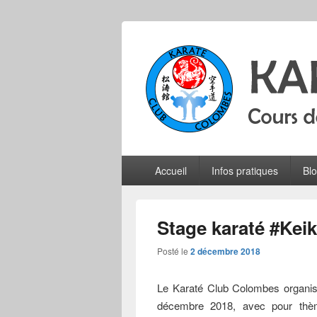
Karate Club 
Cours de karaté do shotokan pour adu
Menu
Accueil
Infos pratiques
Bl
principal
Stage karaté #Keik
Posté le
2 décembre 2018
Le Karaté Club Colombes organi
décembre 2018, avec pour thè