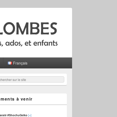
Français
hercher
er :
ments à venir
[+]
karaté #ShochuGeiko