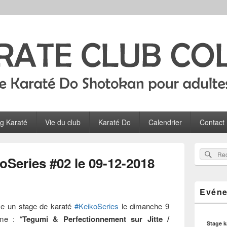
Colombes
ltes, ados et enfants à Colombes
og Karaté
Vie du club
Karaté Do
Calendrier
Contact
Zone
Rec
Recherch
principale
oSeries #02 le 09-12-2018
sur
de
widget
le
pour
site
Evéne
la
barre
se un stage de karaté
#KeikoSeries
le dimanche 9
latérale
me : “
Tegumi & Perfectionnement sur Jitte /
Stage 