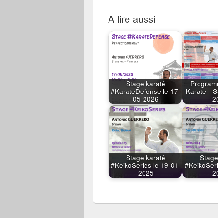
A lire aussi
Stage karaté
Program
#KarateDefense le 17-
Karate - 
05-2026
2
Stage karaté
Stage
#KeikoSeries le 19-01-
#KeikoSeri
2025
2