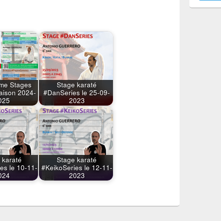
me Stages
Stage karaté
Saison 2024-
#DanSeries le 25-09-
025
2023
 karaté
Stage karaté
es le 10-11-
#KeikoSeries le 12-11-
024
2023