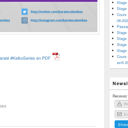
Stage 
Stage 
Cours i
06-20
Passag
Stage 
Stage 
Stage 
Stage 
Cours 
 karaté #KeikoSeries en PDF
avril 
Newsle
Recevez l
AGES