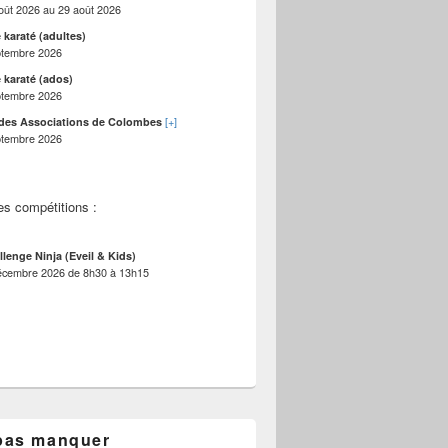
oût 2026
au
29 août 2026
 karaté (adultes)
ptembre 2026
 karaté (ados)
ptembre 2026
[+]
des Associations de Colombes
ptembre 2026
es compétitions :
llenge Ninja (Eveil & Kids)
écembre 2026
de
8h30
à
13h15
pas manquer