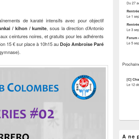
Du
27 a
Rentrée
Le
1 se
înements de karaté intensifs avec pour objectif
Rentrée
nkai / kihon / kumite
, sous la direction d’Antonio
Le
3 se
ux ceintures noires, et gratuits pour les adhérents
Forum 
Le
5 se
ion 15 € sur place à 10h15 au
Dojo Ambroise Paré
u gymnase).
Prochain
[C] Cha
Le
12 d
A ne 