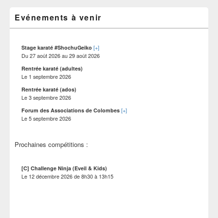
widget
le
pour
Evénements à venir
site
la
barre
latérale
[+]
Stage karaté #ShochuGeiko
Du
27 août 2026
au
29 août 2026
Rentrée karaté (adultes)
Le
1 septembre 2026
Rentrée karaté (ados)
Le
3 septembre 2026
[+]
Forum des Associations de Colombes
Le
5 septembre 2026
Prochaines compétitions :
[C] Challenge Ninja (Eveil & Kids)
Le
12 décembre 2026
de
8h30
à
13h15