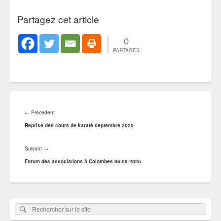
Partagez cet article
0
PARTAGES
Navigation
de
Article
←
Précédent
l’article
précédent :
Reprise des cours de karaté septembre 2025
Article
Suivant
→
suivant :
Forum des associations à Colombes 06-09-2025
Zone
Rechercher
Rechercher :
principale
sur
de