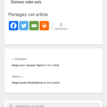
Donnez votre avis
Partagez cet article
0
PARTAGES
Navigation
de
Article
←
Précédent
l’article
précédent :
Stage avec Jacques Tapol le 14-11-2022
Article
Suivant
→
suivant :
Stage karaté #KeikoSeries le 04-12-2022
Zone
Rechercher
Rechercher :
principale