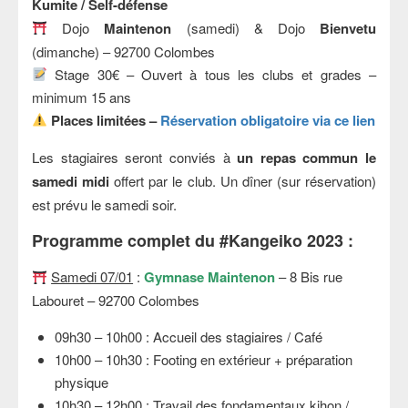
Kumite / Self-défense
Dojo
Maintenon
(samedi) & Dojo
Bienvetu
(dimanche) – 92700 Colombes
Stage 30€ – Ouvert à tous les clubs et grades –
minimum 15 ans
Places limitées –
Réservation obligatoire via ce lien
Les stagiaires seront conviés à
un repas commun le
samedi midi
offert par le club. Un dîner (sur réservation)
est prévu le samedi soir.
Programme complet du #Kangeiko 2023 :
Samedi 07/01
:
Gymnase Maintenon
– 8 Bis rue
Labouret – 92700 Colombes
09h30 – 10h00 : Accueil des stagiaires / Café
10h00 – 10h30 : Footing en extérieur + préparation
physique
10h30 – 12h00 : Travail des fondamentaux kihon /