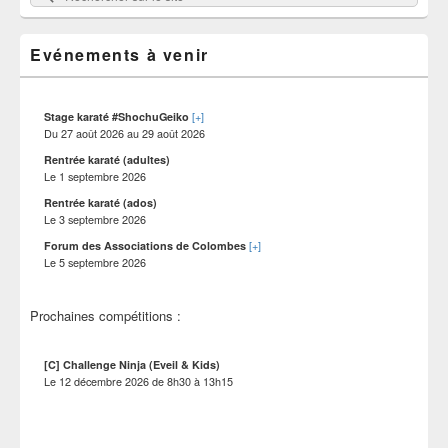
sur
de
widget
le
pour
Evénements à venir
site
la
barre
latérale
[+]
Stage karaté #ShochuGeiko
Du
27 août 2026
au
29 août 2026
Rentrée karaté (adultes)
Le
1 septembre 2026
Rentrée karaté (ados)
Le
3 septembre 2026
[+]
Forum des Associations de Colombes
Le
5 septembre 2026
Prochaines compétitions :
[C] Challenge Ninja (Eveil & Kids)
Le
12 décembre 2026
de
8h30
à
13h15