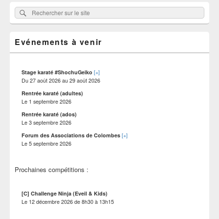
Zone
Rechercher
Rechercher :
principale
sur
de
widget
le
pour
Evénements à venir
site
la
barre
latérale
[+]
Stage karaté #ShochuGeiko
Du
27 août 2026
au
29 août 2026
Rentrée karaté (adultes)
Le
1 septembre 2026
Rentrée karaté (ados)
Le
3 septembre 2026
[+]
Forum des Associations de Colombes
Le
5 septembre 2026
Prochaines compétitions :
[C] Challenge Ninja (Eveil & Kids)
Le
12 décembre 2026
de
8h30
à
13h15