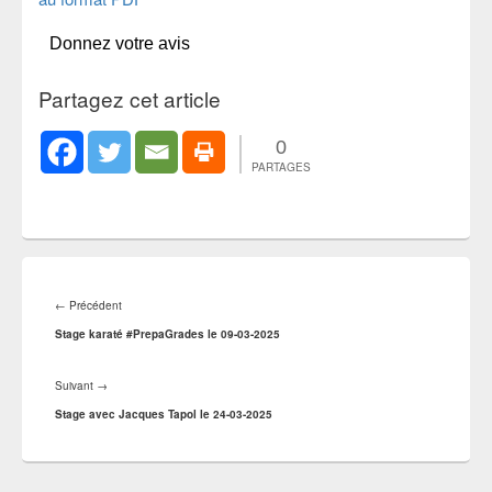
Donnez votre avis
Partagez cet article
0
PARTAGES
Navigation
de
Article
←
Précédent
l’article
précédent :
Stage karaté #PrepaGrades le 09-03-2025
Article
Suivant
→
suivant :
Stage avec Jacques Tapol le 24-03-2025