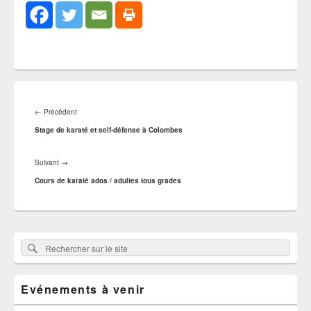
Navigation
de
Article
←
Précédent
l’article
précédent :
Stage de karaté et self-défense à Colombes
Article
Suivant
→
suivant :
Cours de karaté ados / adultes tous grades
Zone
Rechercher
Rechercher :
principale
sur
de
widget
le
pour
Evénements à venir
site
la