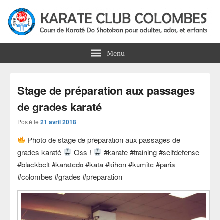
Karate Club Colombes
Cours de karaté do shotokan pour adultes, ados et enfants à Colombes
Menu
Stage de préparation aux passages
de grades karaté
Posté le
21 avril 2018
Photo de stage de préparation aux passages de
grades karaté
Oss !
#karate #training #selfdefense
#blackbelt #karatedo #kata #kihon #kumite #paris
#colombes #grades #preparation