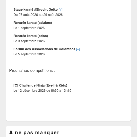
barre
latérale
[+]
Stage karaté #ShochuGeiko
Du
27 août 2026
au
29 août 2026
Rentrée karaté (adultes)
Le
1 septembre 2026
Rentrée karaté (ados)
Le
3 septembre 2026
[+]
Forum des Associations de Colombes
Le
5 septembre 2026
Prochaines compétitions :
[C] Challenge Ninja (Eveil & Kids)
Le
12 décembre 2026
de
8h30
à
13h15
A ne pas manquer