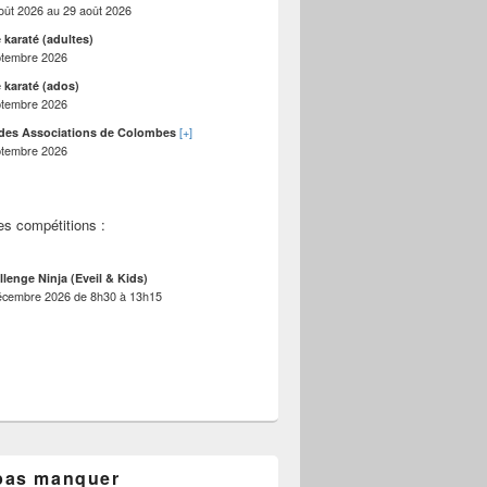
oût 2026
au
29 août 2026
 karaté (adultes)
ptembre 2026
 karaté (ados)
ptembre 2026
[+]
des Associations de Colombes
ptembre 2026
es compétitions :
llenge Ninja (Eveil & Kids)
écembre 2026
de
8h30
à
13h15
pas manquer