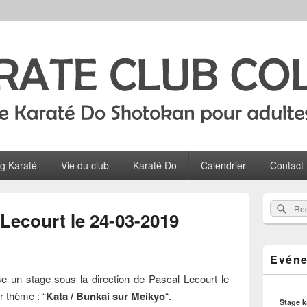
Colombes
ltes, ados et enfants à Colombes
og Karaté
Vie du club
Karaté Do
Calendrier
Contact
Zone
Rec
Recherch
principale
Lecourt le 24-03-2019
sur
de
widget
le
pour
site
Evéne
la
barre
 un stage sous la direction de Pascal Lecourt le
latérale
 thème : “
Kata / Bunkai sur Meikyo
“.
Stage 