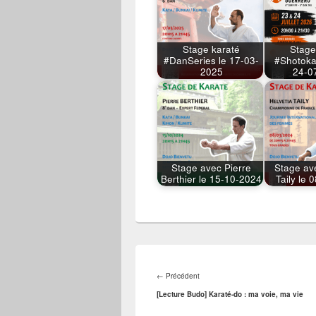
Stage karaté
Stage
#DanSeries le 17-03-
#Shotoka
2025
24-0
Stage avec Pierre
Stage av
Berthier le 15-10-2024
Taily le
Navigation
de
Article
←
Précédent
l’article
précédent :
[Lecture Budo] Karaté-do : ma voie, ma vie