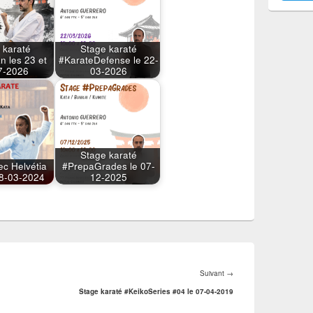
 karaté
Stage karaté
n les 23 et
#KarateDefense le 22-
7-2026
03-2026
Stage karaté
ec Helvétia
#PrepaGrades le 07-
 08-03-2024
12-2025
Article
Suivant
→
suivant :
Stage karaté #KeikoSeries #04 le 07-04-2019