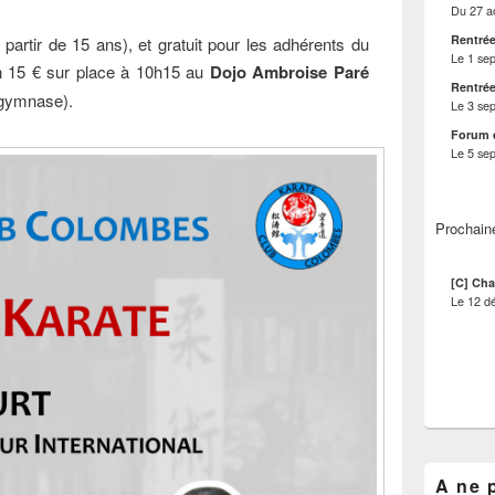
Du
27 a
Rentrée
partir de 15 ans), et gratuit pour les adhérents du
Le
1 se
n 15 € sur place à 10h15 au
Dojo Ambroise Paré
Rentrée
u gymnase).
Le
3 se
Forum 
Le
5 se
Prochain
[C] Cha
Le
12 d
A ne 