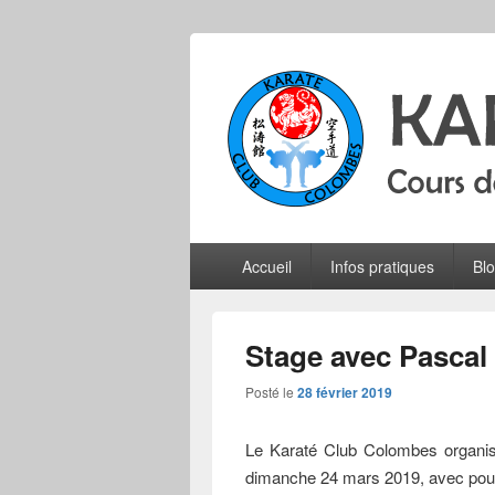
Karate Club 
Cours de karaté do shotokan pour adu
Menu
Accueil
Infos pratiques
Bl
principal
Stage avec Pascal 
Posté le
28 février 2019
Le Karaté Club Colombes organise
dimanche 24 mars 2019, avec pour