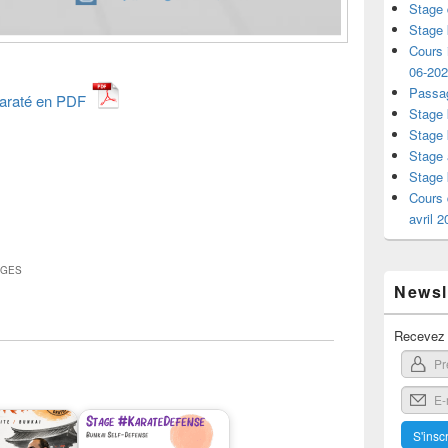
Stage 
Stage 
Cours i
06-20
Passag
karaté en PDF
Stage 
Stage 
Stage 
Stage 
Cours 
avril 
AGES
Newsle
Recevez l