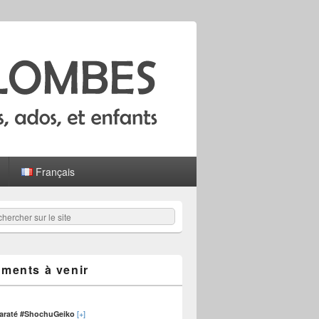
Français
hercher
er :
ments à venir
[+]
karaté #ShochuGeiko