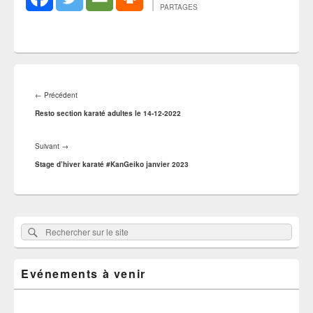
PARTAGES
Navigation
de
Article
←
Précédent
l’article
précédent :
Resto section karaté adultes le 14-12-2022
Article
Suivant
→
suivant :
Stage d’hiver karaté #KanGeiko janvier 2023
Zone
Rechercher
Rechercher :
principale
sur
de
widget
le
pour
Evénements à venir
site
la
barre
latérale