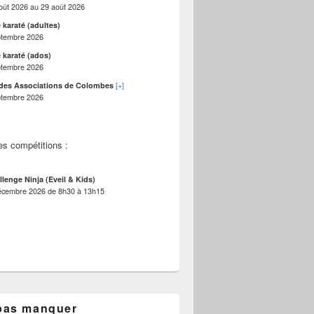
oût 2026
au
29 août 2026
 karaté (adultes)
ptembre 2026
 karaté (ados)
ptembre 2026
[+]
des Associations de Colombes
ptembre 2026
es compétitions :
llenge Ninja (Eveil & Kids)
écembre 2026
de
8h30
à
13h15
pas manquer