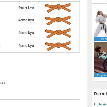
4ème kyu
4ème kyu
4ème kyu
Inscr
k
4ème kyu
Programm
AGES
Derni
Repris