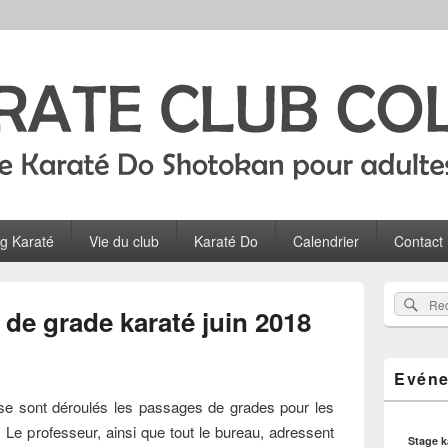
Colombes
ltes, ados et enfants à Colombes
og Karaté
Vie du club
Karaté Do
Calendrier
Contact
Zone
Rec
Recherch
principale
de grade karaté juin 2018
sur
de
widget
le
pour
site
Evéne
la
barre
 se sont déroulés les passages de grades pour les
latérale
Le professeur, ainsi que tout le bureau, adressent
Stage 