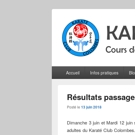
Karate Club 
Cours de karaté do shotokan pour adu
Menu
Accueil
Infos pratiques
Bl
principal
Résultats passage 
Posté le
13 juin 2018
Dimanche 3 juin et Mardi 12 juin
adultes du Karaté Club Colombes. 