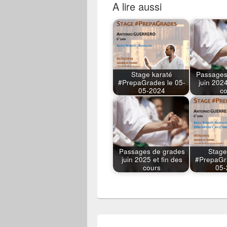
A lire aussi
Stage karaté
Passages
#PrepaGrades le 05-
juin 2024
05-2024
c
Passages de grades
Stage
juin 2025 et fin des
#PrepaGr
cours
05-
Navigation