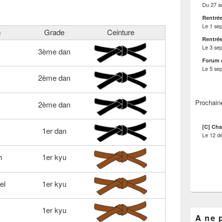
Du
27 a
Rentrée
Le
1 se
m
Grade
Ceinture
Rentrée
Le
3 se
3ème dan
Forum 
Le
5 se
2ème dan
Prochain
2ème dan
[C] Cha
1er dan
Le
12 d
h
1er kyu
el
1er kyu
1er kyu
A ne 