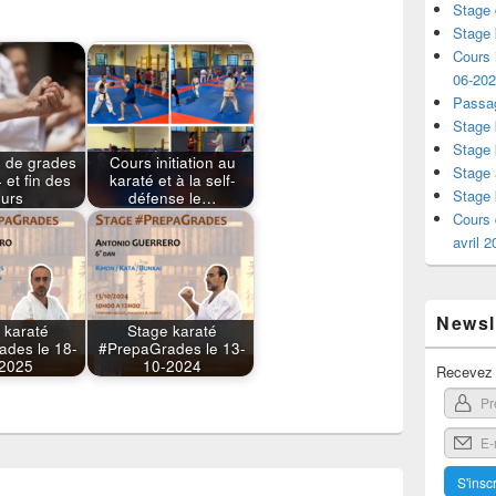
Stage 
Stage 
Cours i
06-20
Passag
Stage 
Stage 
 de grades
Cours initiation au
Stage 
 et fin des
karaté et à la self-
Stage 
ours
défense le…
Cours 
avril 
Newsle
 karaté
Stage karaté
ades le 18-
#PrepaGrades le 13-
2025
10-2024
Recevez l