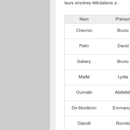
leurs sincères félicitations à :
Nom
Préno
Chevron
Bruno
Patin
David
Gahery
Bruno
Maillé
Lydia
Ounnabi
Abdella
De Montbron
Emmanu
Giarolli
Roméo