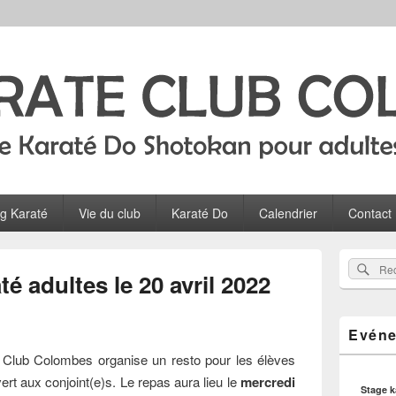
Colombes
ltes, ados et enfants à Colombes
og Karaté
Vie du club
Karaté Do
Calendrier
Contact
Zone
Rec
Recherch
principale
é adultes le 20 avril 2022
sur
de
widget
le
pour
site
Evéne
la
barre
 Club Colombes organise un resto pour les élèves
latérale
vert aux conjoint(e)s. Le repas aura lieu le
mercredi
Stage 