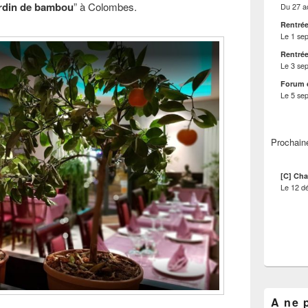
ardin de bambou
” à Colombes.
Du
27 a
Rentrée
Le
1 se
Rentrée
Le
3 se
Forum 
Le
5 se
Prochain
[C] Cha
Le
12 d
A ne 