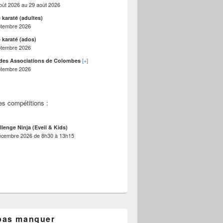
oût 2026
au
29 août 2026
 karaté (adultes)
ptembre 2026
 karaté (ados)
ptembre 2026
[+]
des Associations de Colombes
ptembre 2026
es compétitions :
llenge Ninja (Eveil & Kids)
écembre 2026
de
8h30
à
13h15
pas manquer