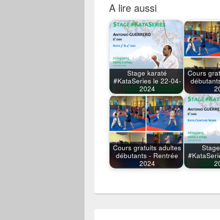
A lire aussi
Stage karaté
Cours grat
#KataSeries le 22-04-
débutant
2024
2
Cours gratuits adultes
Stage
débutants - Rentrée
#KataSeri
2024
2
Navigation