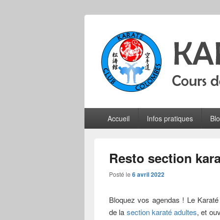
Karate Club 
Cours de karaté do shotokan pour adu
Menu
Accueil
Infos pratiques
Bl
principal
Resto section karat
Posté le
6 avril 2022
Bloquez vos agendas ! Le Karaté
de la
section karaté adultes
, et ou