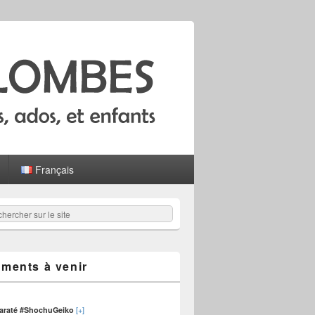
Français
hercher
er :
ments à venir
[+]
karaté #ShochuGeiko