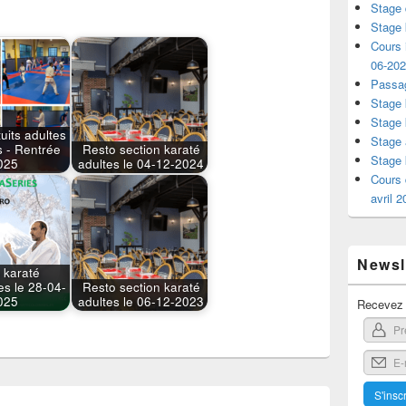
Stage 
Stage 
Cours i
06-20
Passag
Stage 
Stage 
uits adultes
Stage 
s - Rentrée
Resto section karaté
Stage 
025
adultes le 04-12-2024
Cours 
avril 
Newsle
 karaté
es le 28-04-
Resto section karaté
025
adultes le 06-12-2023
Recevez l