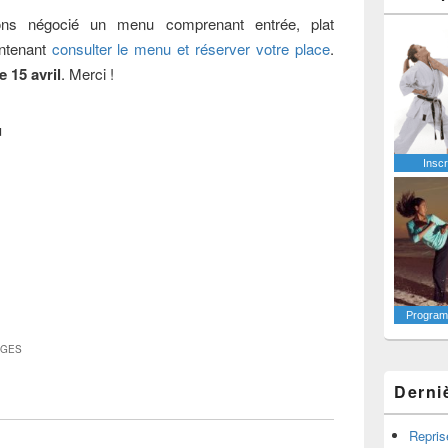
ons négocié un menu comprenant entrée, plat
intenant
consulter le menu et réserver votre place
.
e 15 avril
. Merci !
u
Inscr
Programm
AGES
Derni
Repris