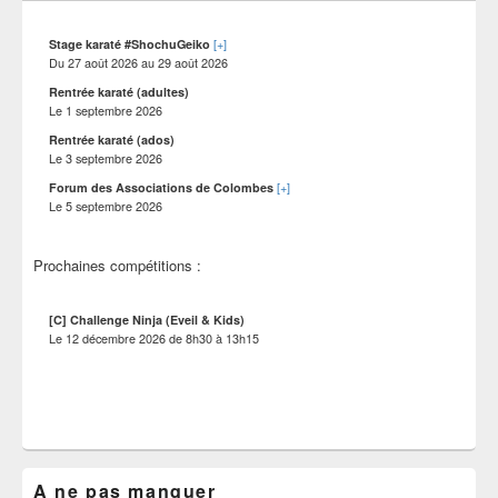
barre
latérale
[+]
Stage karaté #ShochuGeiko
Du
27 août 2026
au
29 août 2026
Rentrée karaté (adultes)
Le
1 septembre 2026
Rentrée karaté (ados)
Le
3 septembre 2026
[+]
Forum des Associations de Colombes
Le
5 septembre 2026
Prochaines compétitions :
[C] Challenge Ninja (Eveil & Kids)
Le
12 décembre 2026
de
8h30
à
13h15
A ne pas manquer