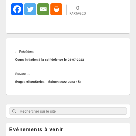
0
PARTAGES
Navigation
de
Article
←
Précédent
l’article
précédent :
Cours initiation à la self-défense le 05-07-2022
Article
Suivant
→
suivant :
Stages #KataSeries – Saison 2022-2023 / S1
Zone
Rechercher
Rechercher :
principale
sur
de
widget
le
pour
Evénements à venir
site
la