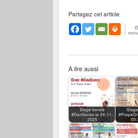
Partagez cet article
0
PART
A lire aussi
Stage karaté
Stage
#DanSeries le 24-11-
#PrepaGr
2025
05-