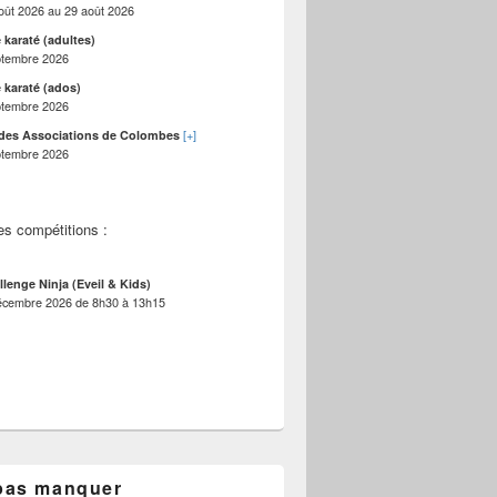
oût 2026
au
29 août 2026
 karaté (adultes)
ptembre 2026
 karaté (ados)
ptembre 2026
[+]
des Associations de Colombes
ptembre 2026
es compétitions :
llenge Ninja (Eveil & Kids)
écembre 2026
de
8h30
à
13h15
pas manquer