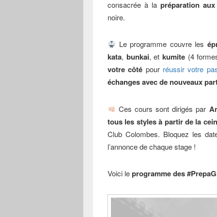
consacrée à la
préparation aux
noire.
Le programme couvre les
ép
kata
,
bunkai
, et
kumite
(4 formes
votre côté
pour
réussir votre p
échanges avec de nouveaux par
Ces cours sont dirigés par
An
tous les styles à partir de la cei
Club Colombes. Bloquez les dat
l’annonce de chaque stage !
Voici le
programme des #PrepaGra