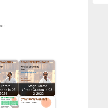
AGES
 karaté
Stage karaté
ades le 05-
#PrepaGrades le 03-
2024
12-2023