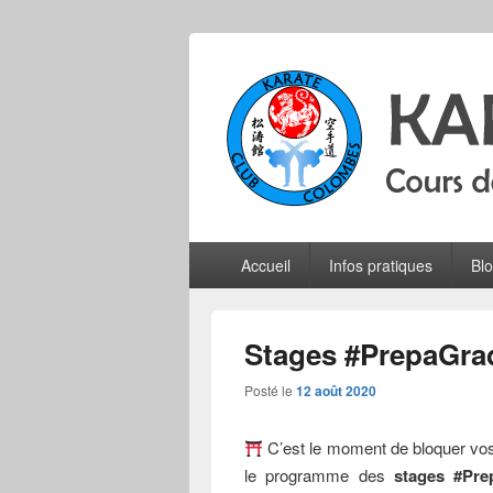
Karate Club 
Cours de karaté do shotokan pour adu
Menu
Accueil
Infos pratiques
Bl
principal
Stages #PrepaGrad
Posté le
12 août 2020
C’est le moment de bloquer vos
le programme des
stages #Pre