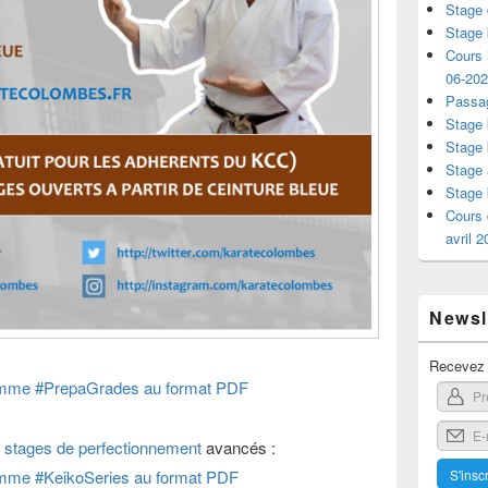
Stage 
Stage 
Cours i
06-20
Passag
Stage 
Stage 
Stage 
Stage 
Cours 
avril 
Newsle
Recevez l
gramme #PrepaGrades au format PDF
s
stages de perfectionnement
avancés :
ramme #KeikoSeries au format PDF