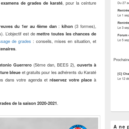
 examens de grades de karaté
, pour la ceinture
Du
27 a
Rentrée
Le
1 se
Rentrée
reuves du 1er au 4ème dan
:
kihon
(3 formes),
Le
3 se
). L’objectif est de
mettre toutes les chances de
Forum 
Le
5 se
assage de grades
: conseils, mises en situation, et
tenaires
.
Prochain
tonio Guerrero
(5ème dan, BEES 2),
ouverts à
nture bleue
et gratuits pour les adhérents du Karaté
[C] Cha
Le
12 d
es dans votre agenda et
réservez votre place
à
des de la saison 2020-2021
.
A ne 