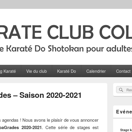
Colombes
ltes, ados et enfants à Colombes
og Karaté
Vie du club
Karaté Do
Calendrier
Contact
Zone
Rec
Recherch
principale
es – Saison 2020-2021
sur
de
widget
le
pour
site
Evéne
la
barre
 agendas ! Nous avons le plaisir de vous annoncer
latérale
paGrades 2020-2021
. Cette série de stages est
Stage 