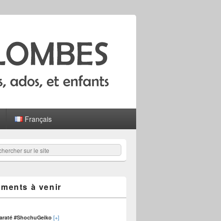
Français
hercher
er :
ments à venir
[+]
karaté #ShochuGeiko