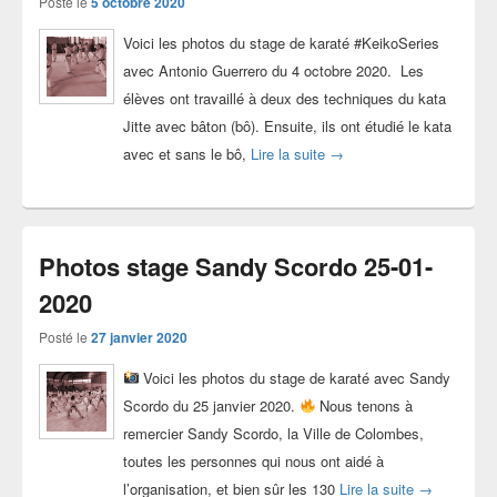
Posté le
5 octobre 2020
Voici les photos du stage de karaté #KeikoSeries
avec Antonio Guerrero du 4 octobre 2020. Les
élèves ont travaillé à deux des techniques du kata
Jitte avec bâton (bô). Ensuite, ils ont étudié le kata
Photos stage #KeikoSerie
avec et sans le bô,
Lire la suite
→
Photos stage Sandy Scordo 25-01-
2020
Posté le
27 janvier 2020
Voici les photos du stage de karaté avec Sandy
Scordo du 25 janvier 2020.
Nous tenons à
remercier Sandy Scordo, la Ville de Colombes,
toutes les personnes qui nous ont aidé à
Photos stag
l’organisation, et bien sûr les 130
Lire la suite
→