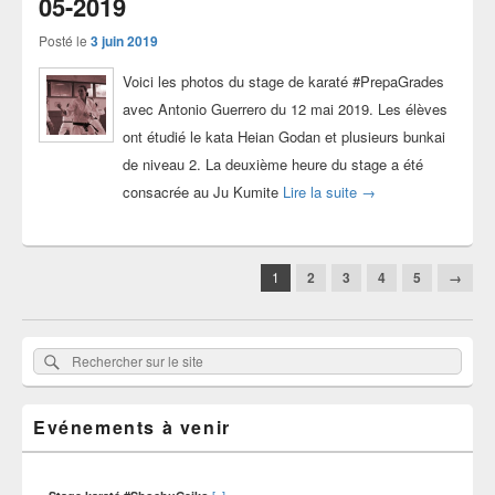
05-2019
Posté le
3 juin 2019
Voici les photos du stage de karaté #PrepaGrades
avec Antonio Guerrero du 12 mai 2019. Les élèves
ont étudié le kata Heian Godan et plusieurs bunkai
de niveau 2. La deuxième heure du stage a été
Photos stage #Prepa
consacrée au Ju Kumite
Lire la suite
→
Navigation
1
2
3
4
5
→
dans
les
articles
Zone
Rechercher
Rechercher :
principale
sur
de
widget
le
pour
Evénements à venir
site
la
barre
latérale
[+]