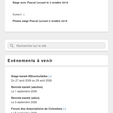
l’article
précédent :
Stage avec Pascal Lecourt le 2 octobre 2016
Article
Suivant
→
suivant :
Photos stage Pascal Lecourt 2 octobre 2016
Zone
Rechercher
Rechercher :
principale
sur
de
widget
le
pour
Evénements à venir
site
la
barre
latérale
[+]
Stage karaté #ShochuGeiko
Du
27 août 2026
au
29 août 2026
Rentrée karaté (adultes)
Le
1 septembre 2026
Rentrée karaté (ados)
Le
3 septembre 2026
[+]
Forum des Associations de Colombes
Le
5 septembre 2026