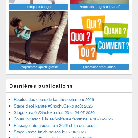
Inscription en ligne
Prochains stages de karaté
Programme sportif gratuit
Questions fréquentes
Dernières publications
Reprise des cours de karaté septembre 2026
Stage d’été karaté #ShochuGeiko août 2026
Stage karaté #Shotokan les 23 et 24-07-2026
Cours initiation à la self-défense féminine le 16-06-2026
Passages de grades juin 2026 et fin des cours
Stage karaté fin de saison le 07-06-2026