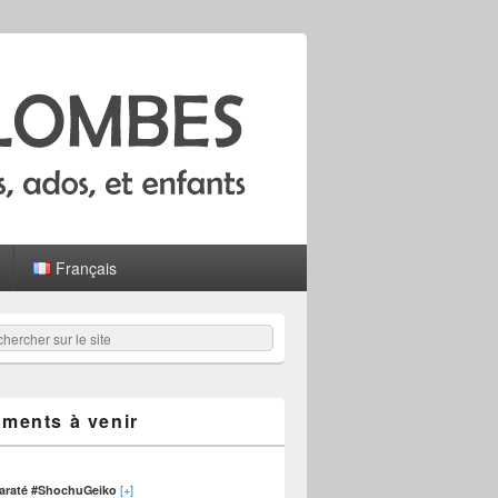
Français
hercher
er :
ments à venir
[+]
karaté #ShochuGeiko