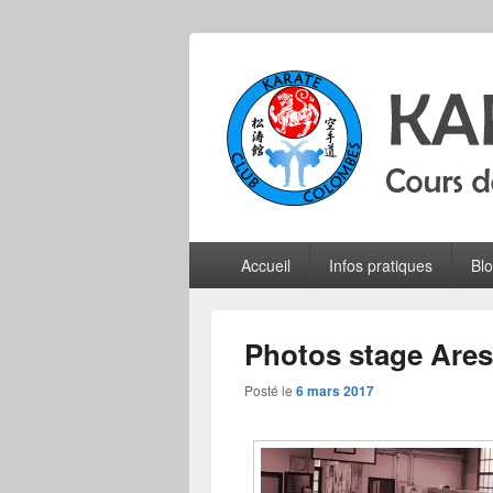
Karate Club 
Cours de karaté do shotokan pour adu
Menu
Accueil
Infos pratiques
Bl
principal
Photos stage Ares
Posté le
6 mars 2017