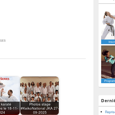
AGES
Inscr
Programm
Derni
 karaté
Photos stage
s le 18-11-
#KeikoNational JKA 27-
Repris
024
09-2025