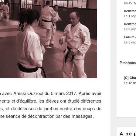
Du
27 a
Rentrée
Le
1 se
Rentrée
Le
3 se
Forum 
Le
5 se
Prochain
[C] Cha
Le
12 d
té avec Areski Ouzrout du 5 mars 2017. Après avoir
ents et d’équilibre, les élèves ont étudié différentes
as, et de défenses de jambes contre des coups de
 une séance de décontraction par des massages.
A ne 