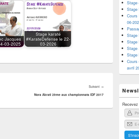
Stage 
Stage 
Cours i
06-20
Passag
Stage karaté
Stage 
ec Jacques
#KarateDefense le 22-
Stage 
 24-03-2025
03-2026
Stage 
Stage 
Cours 
avril 
Article
Suivant
→
Newsle
suivant :
Nora Akrati 2ème aux championnats IDF 2017
Recevez l