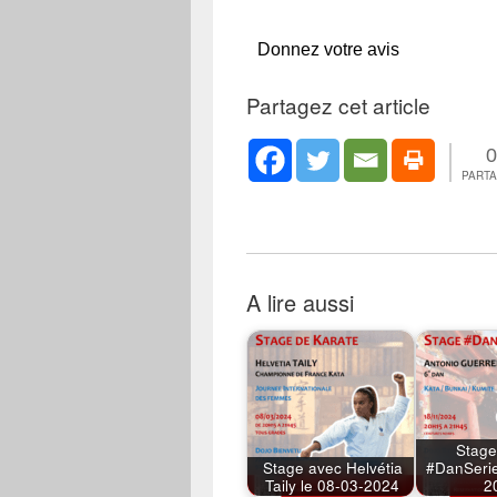
Donnez votre avis
Partagez cet article
0
PART
A lire aussi
Stage
Stage avec Helvétia
#DanSerie
Taily le 08-03-2024
2