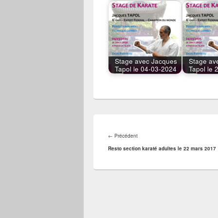
Stage avec Jacques
Stage av
Tapol le 04-03-2024
Tapol le
Navigation
de
Article
←
Précédent
l’article
précédent :
Resto section karaté adultes le 22 mars 2017