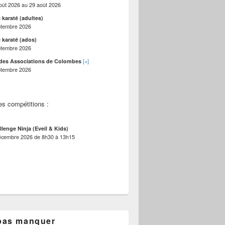
oût 2026
au
29 août 2026
 karaté (adultes)
ptembre 2026
 karaté (ados)
ptembre 2026
[+]
des Associations de Colombes
ptembre 2026
es compétitions :
llenge Ninja (Eveil & Kids)
écembre 2026
de
8h30
à
13h15
pas manquer