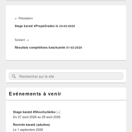
Navigation
de
Article
←
Précédent
l’article
précédent :
Stage karaté #PrepaGrades le 23-02-2020
Article
Suivant
→
suivant :
Résultats compétitions kata/kumite 01-02-2020
Zone
Rechercher
Rechercher :
principale
sur
de
widget
le
pour
Evénements à venir
site
la
barre
latérale
[+]
Stage karaté #ShochuGeiko
Du
27 août 2026
au
29 août 2026
Rentrée karaté (adultes)
Le
1 septembre 2026