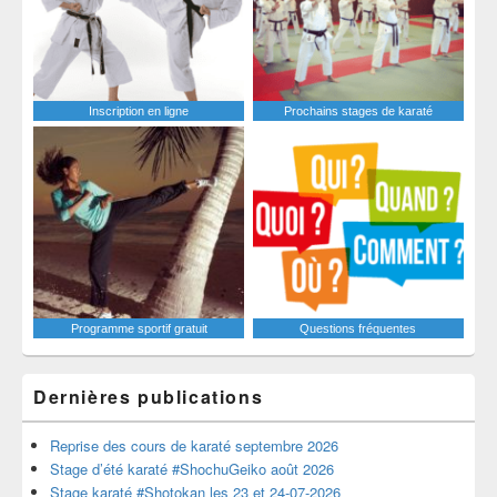
Inscription en ligne
Prochains stages de karaté
Programme sportif gratuit
Questions fréquentes
Dernières publications
Reprise des cours de karaté septembre 2026
Stage d’été karaté #ShochuGeiko août 2026
Stage karaté #Shotokan les 23 et 24-07-2026