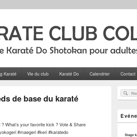
Colombes
ltes, ados et enfants à Colombes
og Karaté
Vie du club
Karaté Do
Calendrier
Contact
Zone
Rec
Recherch
principale
eds de base du karaté
sur
de
widget
le
pour
site
Evéne
la
barre
 ? What’s your favorite kick ? Vote & Share
latérale
yokogeri #maegeri #keri #karatedo
Stage 