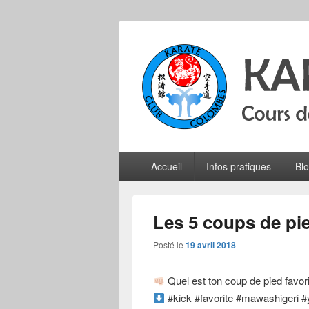
Karate Club 
Cours de karaté do shotokan pour adu
Menu
Accueil
Infos pratiques
Bl
principal
Les 5 coups de pi
Posté le
19 avril 2018
Quel est ton coup de pied favori
#kick #favorite #mawashigeri #