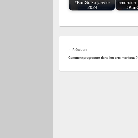
#KanGeiko janvier
immersion
2024
#Kan
Navigation
de
Article
←
Précédent
l’article
précédent :
Comment progresser dans les arts martiaux ?