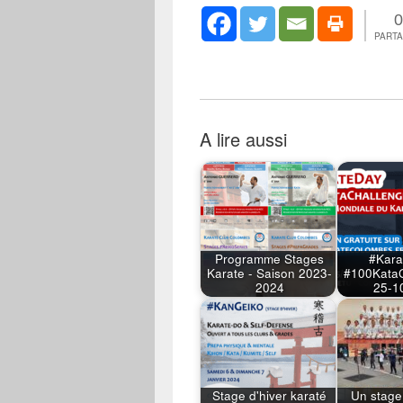
0
PART
A lire aussi
Programme Stages
#Kara
Karate - Saison 2023-
#100KataC
2024
25-1
Stage d'hiver karaté
Un stage