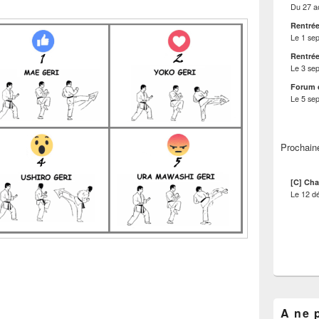
Du
27 a
Rentrée
Le
1 se
Rentrée
Le
3 se
Forum 
Le
5 se
Prochain
[C] Cha
Le
12 d
A ne 