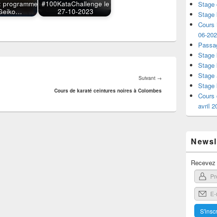
 : programme
#100KataChallenge le
Stage 
Geiko…
27-10-2023
Stage 
Cours i
06-20
Passag
Stage 
Stage 
Stage 
Article
Suivant
→
Stage 
suivant :
Cours de karaté ceintures noires à Colombes
Cours 
avril 
Newsle
Recevez l