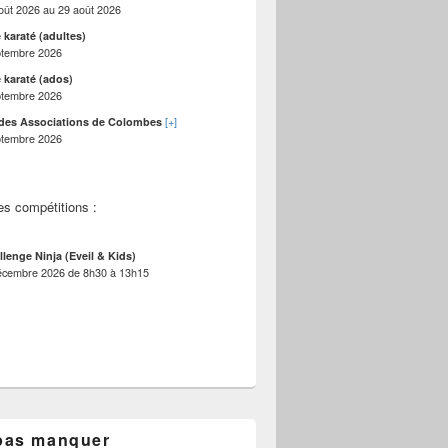
oût 2026
au
29 août 2026
 karaté (adultes)
ptembre 2026
 karaté (ados)
ptembre 2026
[+]
des Associations de Colombes
ptembre 2026
es compétitions :
llenge Ninja (Eveil & Kids)
écembre 2026
de
8h30
à
13h15
pas manquer