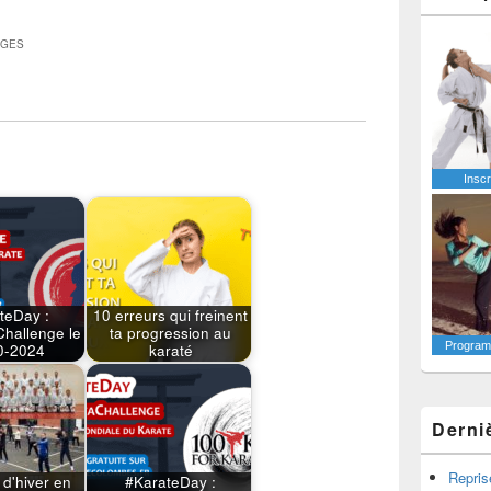
AGES
Inscr
teDay :
10 erreurs qui freinent
hallenge le
ta progression au
Programm
0-2024
karaté
Derni
Repris
 d'hiver en
#KarateDay :