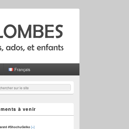
Français
hercher
er :
ments à venir
[+]
karaté #ShochuGeiko