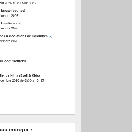
oût 2026
au
29 août 2026
 karaté (adultes)
ptembre 2026
 karaté (ados)
ptembre 2026
[+]
des Associations de Colombes
ptembre 2026
es compétitions :
llenge Ninja (Eveil & Kids)
écembre 2026
de
8h30
à
13h15
pas manquer