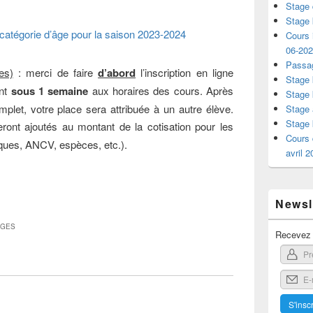
Stage 
Stage 
 catégorie d’âge pour la saison 2023-2024
Cours i
06-20
Passag
es)
: merci de faire
d’abord
l’inscription en ligne
Stage 
ent
sous 1 semaine
aux horaires des cours. Après
Stage 
mplet, votre place sera attribuée à un autre élève.
Stage 
Stage 
ront ajoutés au montant de la cotisation pour les
Cours 
ques, ANCV, espèces, etc.).
avril 
Newsle
AGES
Recevez l