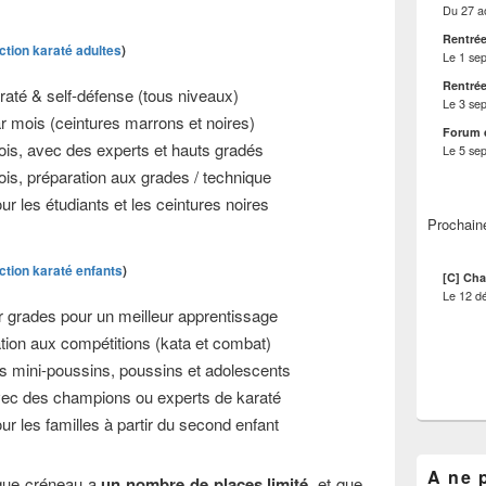
Du
27 a
Rentrée
ection karaté adultes
)
Le
1 se
Rentrée
até & self-défense (tous niveaux)
Le
3 se
r mois (ceintures marrons et noires)
Forum 
ois, avec des experts et hauts gradés
Le
5 se
ois, préparation aux grades / technique
ur les étudiants et les ceintures noires
Prochain
ection karaté enfants
)
[C] Cha
Le
12 d
r grades pour un meilleur apprentissage
ion aux compétitions (kata et combat)
 mini-poussins, poussins et adolescents
vec des champions ou experts de karaté
ur les familles à partir du second enfant
A ne 
que créneau a
un nombre de places limité
, et que