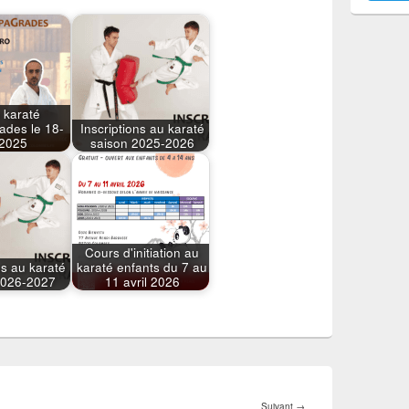
 karaté
ades le 18-
Inscriptions au karaté
2025
saison 2025-2026
Cours d'initiation au
ns au karaté
karaté enfants du 7 au
2026-2027
11 avril 2026
Article
Suivant
→