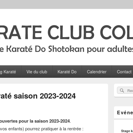
Colombes
ltes, ados et enfants à Colombes
og Karaté
Vie du club
Karaté Do
Calendrier
Contact
Zone
Rec
Recherch
principale
raté saison 2023-2024
sur
de
widget
le
pour
site
Evéne
la
barre
ouvertes pour la saison 2023-2024
.
latérale
vos enfants) pourrez pratiquer à la rentrée :
Stage 