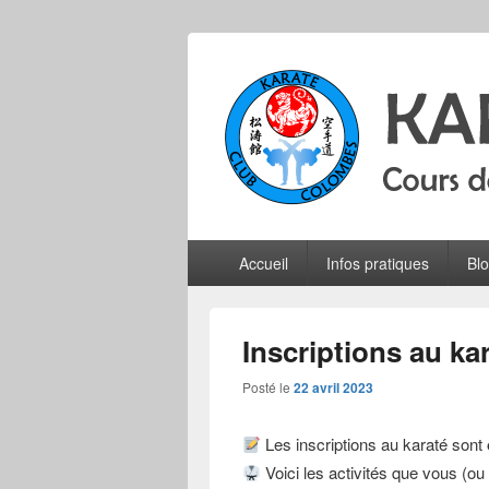
Karate Club 
Cours de karaté do shotokan pour adu
Menu
Accueil
Infos pratiques
Bl
principal
Inscriptions au ka
Posté le
22 avril 2023
Les inscriptions au karaté sont
Voici les activités que vous (ou 