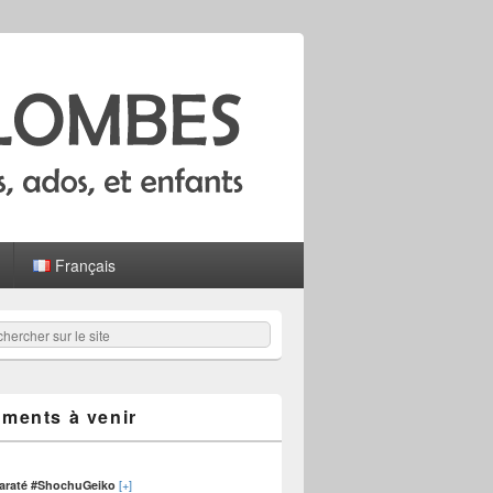
Français
hercher
er :
ments à venir
[+]
karaté #ShochuGeiko