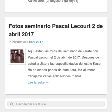
Kanku Sho. [unitegallery gallery13]
Fotos seminario Pascal Lecourt 2 de
abril 2017
Publicado el
2 abril 2017
Aquí están las fotos del seminario de karate con
Pascal Lecourt el 2 de abril de 2017. Después de
estudiar Jitte y las especificidades del estilo Kase
Ha en ciertas partes de este kata, los alumnos
trabajaron varias aplicaciones manos
Fotos seminario Pascal Lecourt 2 de abril 201
Lire la suite
→
El
Rechercher
Rechercher :
área
sur
de