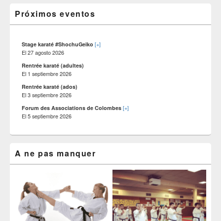
widget
le
barra
Próximos eventos
site
lateral
primaria
[+]
Stage karaté #ShochuGeiko
El
27 agosto 2026
Rentrée karaté (adultes)
El
1 septiembre 2026
Rentrée karaté (ados)
El
3 septiembre 2026
[+]
Forum des Associations de Colombes
El
5 septiembre 2026
A ne pas manquer