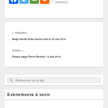
PARTAGES
Navigation
de
Article
←
Précédent
l’article
précédent :
Stage karaté Keiko Series #09 le 20 mai 2018
Article
Suivant
→
suivant :
Photos stage Pierre Berthier 13 mai 2018
Zone
Rechercher
Rechercher :
principale
sur
de
widget
le
pour
Evénements à venir
site
la
barre
latérale