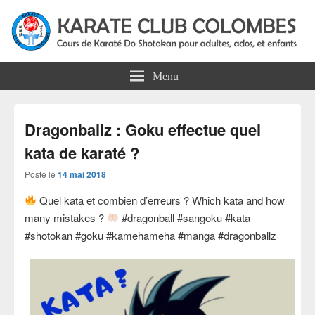
Karate Club Colombes
Cours de karaté do shotokan pour adultes, ados et enfants à Colombes
Menu
Dragonballz : Goku effectue quel
kata de karaté ?
Posté le
14 mai 2018
Quel kata et combien d’erreurs ? Which kata and how
many mistakes ?
#dragonball #sangoku #kata
#shotokan #goku #kamehameha #manga #dragonballz