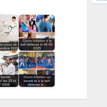
Cours initiation à la
es cours de
self-défense le 06-06-
ptembre 2026
2025
 karaté
Cours initiation au
n les 23 et
karaté et à la self-
7-2026
défense le…