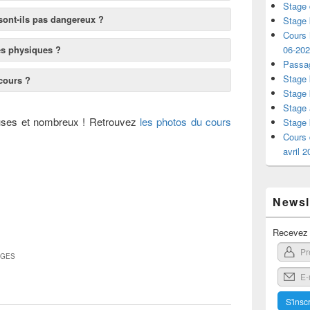
Stage 
 sont-ils pas dangereux ?
Stage 
Cours i
06-20
rès physiques ?
Passag
Stage 
cours ?
Stage 
Stage 
ses et nombreux ! Retrouvez
les photos du cours
Stage 
Cours 
avril 
Newsle
Recevez l
AGES