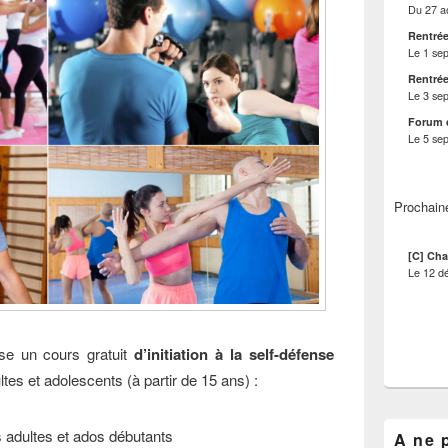
Du
27 a
Rentrée
Le
1 se
Rentrée
Le
3 se
Forum 
Le
5 se
Prochain
[C] Cha
Le
12 d
se un cours gratuit
d’initiation à la self-défense
ltes et adolescents (à partir de 15 ans) :
es adultes et ados débutants
A ne 