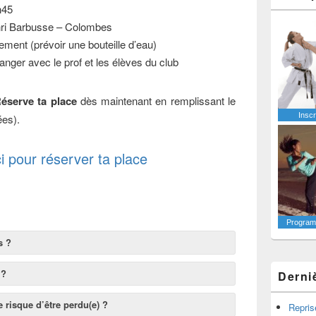
h45
nri Barbusse – Colombes
tement (prévoir une bouteille d’eau)
anger avec le prof et les élèves du club
Réserve ta place
dès maintenant en remplissant le
Inscr
ées).
ci pour réserver ta place
Programm
s ?
 ?
Derni
e risque d’être perdu(e) ?
Repris