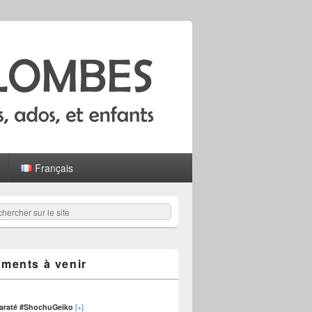
Français
hercher
er :
ments à venir
[+]
karaté #ShochuGeiko