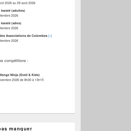
oût 2026
au
29 août 2026
 karaté (adultes)
ptembre 2026
 karaté (ados)
ptembre 2026
[+]
des Associations de Colombes
ptembre 2026
es compétitions :
llenge Ninja (Eveil & Kids)
écembre 2026
de
8h30
à
13h15
pas manquer