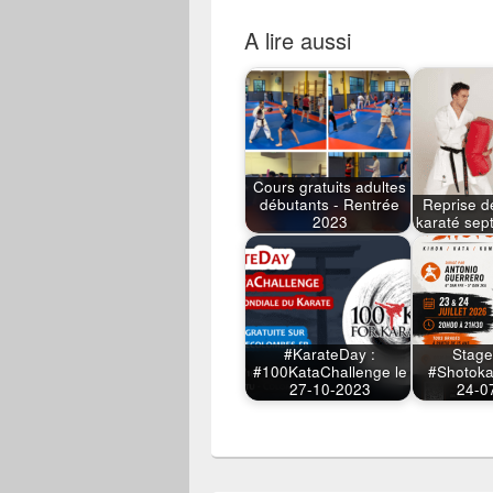
A lire aussi
Cours gratuits adultes
débutants - Rentrée
Reprise d
2023
karaté se
#KarateDay :
Stage
#100KataChallenge le
#Shotoka
27-10-2023
24-0