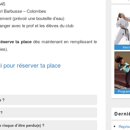
h45
nri Barbusse – Colombes
tement (prévoir une bouteille d’eau)
anger avec le prof et les élèves du club
Réserve ta place
dès maintenant en remplissant le
Inscr
ées).
ci pour réserver ta place
Programm
s ?
 ?
Derni
e risque d’être perdu(e) ?
Repris