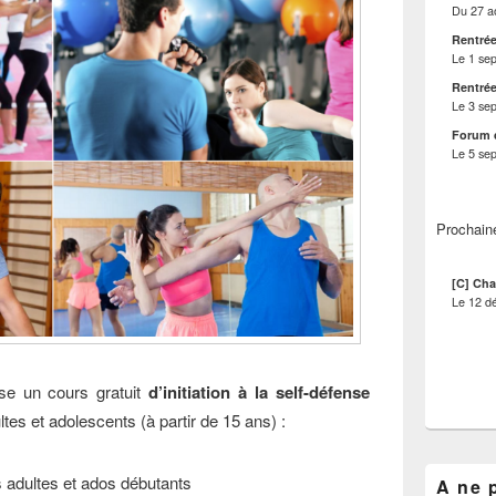
Du
27 a
Rentrée
Le
1 se
Rentrée
Le
3 se
Forum 
Le
5 se
Prochain
[C] Cha
Le
12 d
se un cours gratuit
d’initiation à la self-défense
ltes et adolescents (à partir de 15 ans) :
es adultes et ados débutants
A ne 