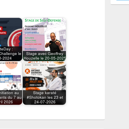
teDay :
hallenge le
Stage avec Geoffrey
0-2024
Houzelle le 20-05-2025
nitiation au
Stage karaté
ants du 7 au
#Shotokan les 23 et
ril 2026
24-07-2026