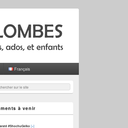
Français
hercher
er :
ments à venir
[+]
karaté #ShochuGeiko