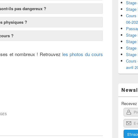
Stage 
 sont-ils pas dangereux ?
Stage 
Cours i
06-20
rès physiques ?
Passag
Stage 
cours ?
Stage 
Stage 
ses et nombreux ! Retrouvez
les photos du cours
Stage 
Cours 
avril 
Newsle
Recevez l
AGES