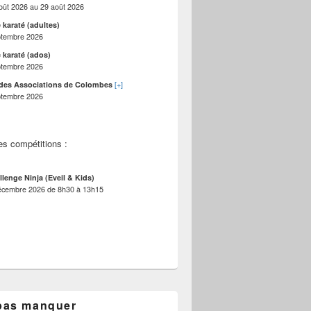
oût 2026
au
29 août 2026
 karaté (adultes)
ptembre 2026
 karaté (ados)
ptembre 2026
[+]
des Associations de Colombes
ptembre 2026
es compétitions :
llenge Ninja (Eveil & Kids)
écembre 2026
de
8h30
à
13h15
pas manquer