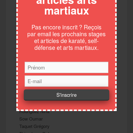
martiaux
Bourass Mohamed
Ciaudo Joseph
Graux Stéphane
Pas encore inscrit ? Reçois
Grossan Etan
par email les prochains stages
Grossan Eve
et articles de karaté, self-
Hanae Sana
défense et arts martiaux.
Jelloul Aymen
Madjid Adan
Maillé Lydia
Maladobry Elise
Matoussowski Iris
Mispiratceguy Benoit
Parlebas Eric
Renciot Melvin
Rodriguez Nina
Sow Oumar
Taquet Grégory