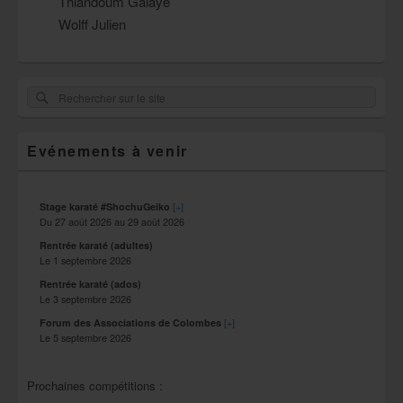
Thiandoum Galaye
Wolff Julien
Zone
Rechercher
Rechercher :
principale
sur
de
widget
le
pour
Evénements à venir
site
la
barre
latérale
[+]
Stage karaté #ShochuGeiko
Du
27 août 2026
au
29 août 2026
Rentrée karaté (adultes)
Le
1 septembre 2026
Rentrée karaté (ados)
Le
3 septembre 2026
[+]
Forum des Associations de Colombes
Le
5 septembre 2026
Prochaines compétitions :