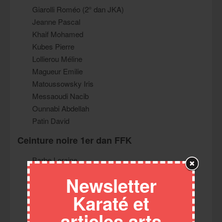
Giarolli Roméo (2° dan JKA)
Jeanne Pascal
Khaif Mohamed
Kubes Pierre
Lollierou Méline
Magueur Emilie
Matoussowsky Iris
Messaoudi Nacib
Ounnabi Abdellah
Patin David
Ceinture noire 1er dan FFK
Barbe Loraine
Barbe Yannick
Newsletter
Benhebri Qaïs
Karaté et
Berlemont Vincent
Bretagne Arnold
articles arts
Brin Guillaume