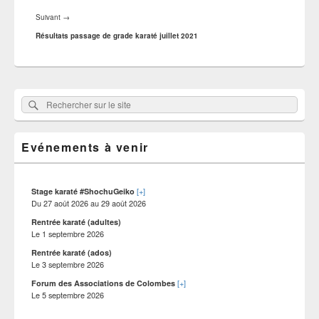
Article
Suivant
→
suivant :
Résultats passage de grade karaté juillet 2021
Zone
Rechercher
Rechercher :
principale
sur
de
widget
le
pour
Evénements à venir
site
la
barre
latérale
[+]
Stage karaté #ShochuGeiko
Du
27 août 2026
au
29 août 2026
Rentrée karaté (adultes)
Le
1 septembre 2026
Rentrée karaté (ados)
Le
3 septembre 2026
[+]
Forum des Associations de Colombes
Le
5 septembre 2026