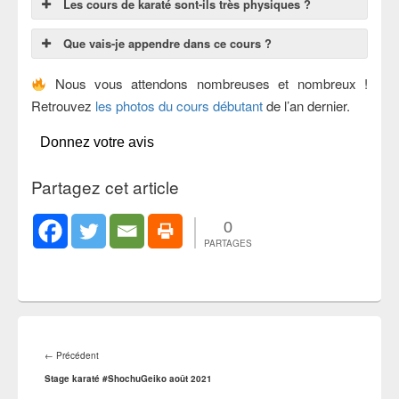
Les cours de karaté sont-ils très physiques ?
Que vais-je appendre dans ce cours ?
Nous vous attendons nombreuses et nombreux !
Retrouvez
les photos du cours débutant
de l’an dernier.
Donnez votre avis
Partagez cet article
0
PARTAGES
Navigation
de
Article
←
Précédent
l’article
précédent :
Stage karaté #ShochuGeiko août 2021