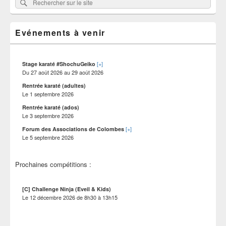
Rechercher
Rechercher :
principale
sur
de
widget
le
pour
Evénements à venir
site
la
barre
latérale
[+]
Stage karaté #ShochuGeiko
Du
27 août 2026
au
29 août 2026
Rentrée karaté (adultes)
Le
1 septembre 2026
Rentrée karaté (ados)
Le
3 septembre 2026
[+]
Forum des Associations de Colombes
Le
5 septembre 2026
Prochaines compétitions :
[C] Challenge Ninja (Eveil & Kids)
Le
12 décembre 2026
de
8h30
à
13h15