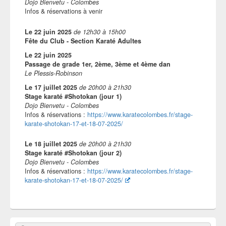
Dojo Bienvetu - Colombes
Infos & réservations à venir
Le
22 juin 2025
de
12h30
à
15h00
Fête du Club - Section Karaté Adultes
Le
22 juin 2025
Passage de grade 1er, 2ème, 3ème et 4ème dan
Le Plessis-Robinson
Le
17 juillet 2025
de
20h00
à
21h30
Stage karaté #Shotokan (jour 1)
Dojo Bienvetu - Colombes
Infos & réservations :
https://www.karatecolombes.fr/stage-
karate-shotokan-17-et-18-07-2025/
Le
18 juillet 2025
de
20h00
à
21h30
Stage karaté #Shotokan (jour 2)
Dojo Bienvetu - Colombes
Infos & réservations :
https://www.karatecolombes.fr/stage-
karate-shotokan-17-et-18-07-2025/
Zone