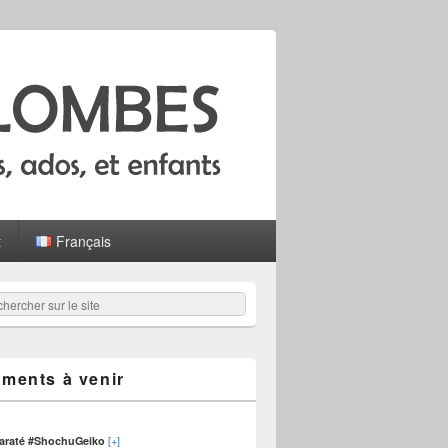
t
Français
hercher
er :
ments à venir
[+]
karaté #ShochuGeiko