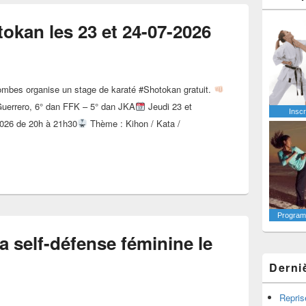
okan les 23 et 24-07-2026
ombes organise un stage de karaté #Shotokan gratuit.
Guerrero, 6° dan FFK – 5° dan JKA
Jeudi 23 et
Inscr
 2026 de 20h à 21h30
Thème : Kihon / Kata /
araté #Shotokan les 23 et 24-07-2026
Programm
la self-défense féminine le
Derni
Repris