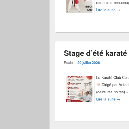
reste plus beaucoup
Reprise
Lire la suite
→
Stage d’été karat
Posté le
20 juillet 2026
Le Karaté Club Col
Dirigé par Anton
(ceintures noires) 
Stage d
Lire la suite
→