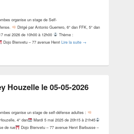
ombes organise un stage de Self-
fense.
Dirigé par Antonio Guerrero, 6° dan FFK, 5° dan
7 mai 2026 de 10h00 à 12h00
Thème :
Stage karaté #KarateDefense 
Dojo Bienvetu – 77 avenue Henri
Lire la suite
→
y Houzelle le 05-05-2026
ombes organise un stage de self-défense adultes :
 Houzelle, 4° dan
Mardi 5 mai 2025 de 20h15 à 21h45
se de rue
Dojo Bienvetu – 77 avenue Henri Barbusse –