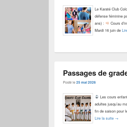
Le Karaté Club Colom
défense féminine po
ans) :
Cours d’in
Mardi 16 juin de
Lir
Passages de grades
Posté le
25 mai 2026
Les cours enfants
adultes jusqu’au ma
fin de saison pour 
Passage
Lire la suite
→