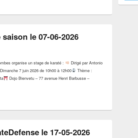
e saison le 07-06-2026
ombes organise un stage de karaté :
Dirigé par Antonio
Dimanche 7 juin 2026 de 10h00 à 12h00
Thème :
ta
Dojo Bienvetu – 77 avenue Henri Barbusse –
araté fin de saison le 07-06-2026
ateDefense le 17-05-2026