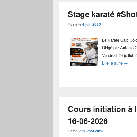
Stage karaté #Shot
Posté le
4 juin 2026
Le Karaté Club Col
Dirigé par Antonio 
Vendredi 24 juillet
Stage k
Lire la suite
→
Cours initiation à 
16-06-2026
Posté le
28 mai 2026