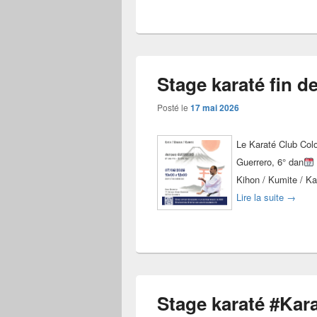
Stage karaté fin d
Posté le
17 mai 2026
Le Karaté Club Col
Guerrero, 6° dan
Kihon / Kumite / Ka
Stage k
Lire la suite
→
Stage karaté #Kar