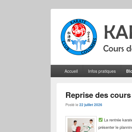
Karate Club 
Cours de karaté do shotokan pour adu
Menu
Accueil
Infos pratiques
Bl
principal
Reprise des cours
Posté le
22 juillet 2026
La rentrée karat
présenter le plannin