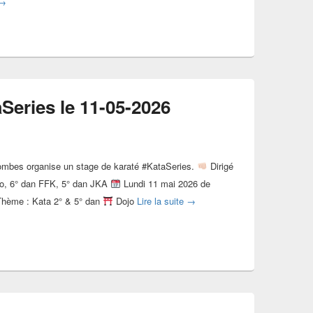
Stage avec Geoffrey Houzelle le 05-05-2026
→
Series le 11-05-2026
ombes organise un stage de karaté #KataSeries.
Dirigé
ro, 6° dan FFK, 5° dan JKA
Lundi 11 mai 2026 de
Stage karaté #KataSeries le 11
hème : Kata 2° & 5° dan
Dojo
Lire la suite
→