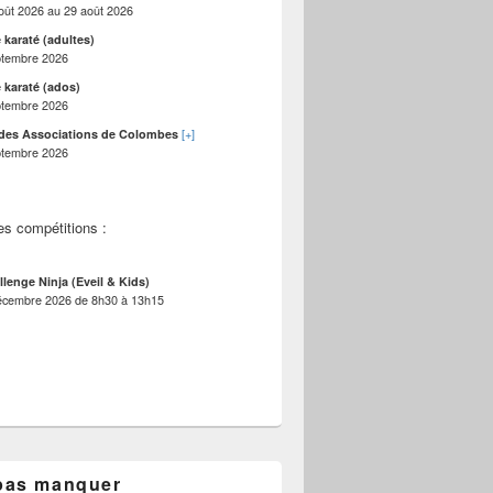
oût 2026
au
29 août 2026
 karaté (adultes)
ptembre 2026
 karaté (ados)
ptembre 2026
[+]
des Associations de Colombes
ptembre 2026
es compétitions :
llenge Ninja (Eveil & Kids)
écembre 2026
de
8h30
à
13h15
pas manquer