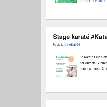
92700
Lire la suite
Stage karaté #Kata
Posté le
3 avril 2026
Le Karaté Club Col
par Antonio Guerre
20h15 à 21h45
T