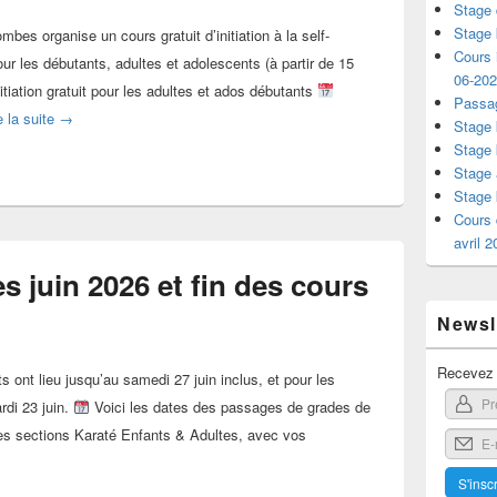
Stage 
Stage 
bes organise un cours gratuit d’initiation à la self-
Cours i
ur les débutants, adultes et adolescents (à partir de 15
06-20
itiation gratuit pour les adultes et ados débutants
Passag
Cours initiation à la self-défense féminine le 16-06-2026
e la suite
→
Stage 
Stage 
Stage 
Stage 
Cours 
avril 
 juin 2026 et fin des cours
Newsle
Recevez l
 ont lieu jusqu’au samedi 27 juin inclus, et pour les
rdi 23 juin.
Voici les dates des passages de grades de
les sections Karaté Enfants & Adultes, avec vos
s de grades juin 2026 et fin des cours