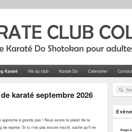
Colombes
ltes, ados et enfants à Colombes
og Karaté
Vie du club
Karaté Do
Calendrier
Contac
Zone
Rec
Recherch
principale
 de karaté septembre 2026
sur
de
widget
le
pour
site
Evéne
la
barre
é approche à grands pas ! Nous avons le plaisir de te
latérale
g de reprise. Si tu n’es pas encore inscrit, sache qu’il ne
Stage 