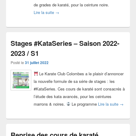
de grades de karaté, pour la ceinture noire.
Stages #PrepaGrades – Saison 2022-2023
Lire la suite
→
Stages #KataSeries – Saison 2022-
2023 / S1
Posté le
31 juillet 2022
Le Karate Club Colombes a le plaisir d’annoncer
la nouvelle formule de sa série de stages : les
#KataSeries. Ces cours de karaté sont consacrés à
l’étude des kata avancés, pour les ceintures
Stages #
marrons & noires.
Le programme
Lire la suite
→
Reprise des cours de karaté