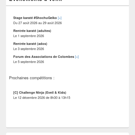
site
la
barre
latérale
[+]
Stage karaté #ShochuGeiko
Du
27 août 2026
au
29 août 2026
Rentrée karaté (adultes)
Le
1 septembre 2026
Rentrée karaté (ados)
Le
3 septembre 2026
[+]
Forum des Associations de Colombes
Le
5 septembre 2026
Prochaines compétitions :
[C] Challenge Ninja (Eveil & Kids)
Le
12 décembre 2026
de
8h30
à
13h15