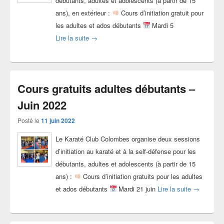
débutants, adultes et adolescents (à partir de 15
ans), en extérieur :
Cours d’initiation gratuit pour
les adultes et ados débutants
Mardi 5
Cours initiation à la self-défense le 05-07-202
Lire la suite
→
Cours gratuits adultes débutants –
Juin 2022
Posté le
11 juin 2022
Le Karaté Club Colombes organise deux sessions
d’initiation au karaté et à la self-défense pour les
débutants, adultes et adolescents (à partir de 15
ans) :
Cours d’initiation gratuits pour les adultes
Cours grat
et ados débutants
Mardi 21 juin
Lire la suite
→