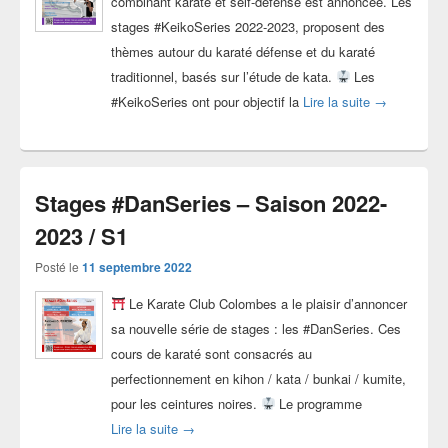
combinant karaté et self-défense est annoncée. Les
stages #KeikoSeries 2022-2023, proposent des
thèmes autour du karaté défense et du karaté
traditionnel, basés sur l’étude de kata.
Les
Stages #Kei
#KeikoSeries ont pour objectif la
Lire la suite
→
Stages #DanSeries – Saison 2022-
2023 / S1
Posté le
11 septembre 2022
Le Karate Club Colombes a le plaisir d’annoncer
sa nouvelle série de stages : les #DanSeries. Ces
cours de karaté sont consacrés au
perfectionnement en kihon / kata / bunkai / kumite,
pour les ceintures noires.
Le programme
Stages #DanSeries – Saison 2022-2023 / S1
Lire la suite
→