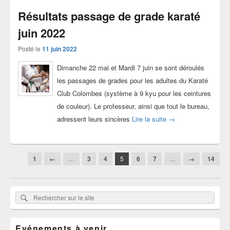
Résultats passage de grade karaté
juin 2022
Posté le
11 juin 2022
Dimanche 22 mai et Mardi 7 juin se sont déroulés
les passages de grades pour les adultes du Karaté
Club Colombes (système à 9 kyu pour les ceintures
de couleur). Le professeur, ainsi que tout le bureau,
Résultats passage de
adressent leurs sincères
Lire la suite
→
Navigation
1
←
…
3
4
5
6
7
…
→
14
dans
les
articles
Zone
Rechercher
Rechercher :
principale
sur
de
widget
le
pour
Evénements à venir